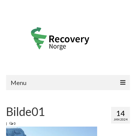
Menu
Recovery Norge
Bilde01
Frisk-historier
14
JAN 2024
Bli medlem
|
0