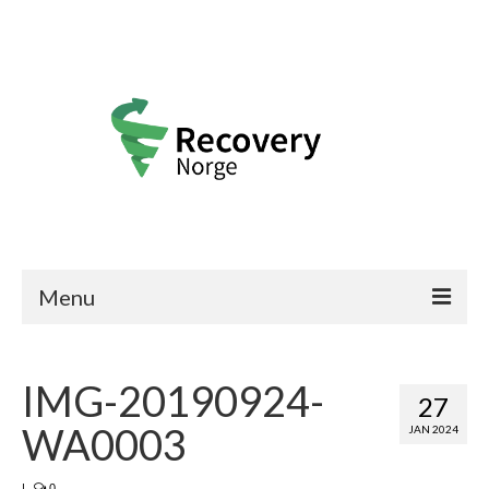
Menu
Recovery Norge
IMG-20190924-
Frisk-historier
27
WA0003
JAN 2024
Bli medlem
|
0