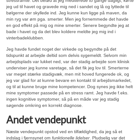
stressramte. Det betød at jeg mediterede to gange dagligt, kørte
jeg ud til havet og gravede mig ned i sandet og lå og lyttede til
bølgerne der skyllede ind. Jeg kunne kun ligge på maven, da
min ryg var øm pga. smerter. Men jeg fornemmede det havde
en god effekt på mig og mine smerter. Senere begyndte jeg at
bade i havet og da det blev koldere meldte jeg mig ind i
vinterbadeklubben.
Jeg havde fundet noget der virkede og begyndte på det
tidspunkt at arbejde deltid som delvis sygemeldt. Selvom min
arbejdsplads var lukket ned, var der stadig arbejde som klinisk
underviser jeg kunne varetage, så det fik jeg lov til. Smerterne
var meget stærke stadigvæk, men mit hoved fungerede ok, og
jeg var glad for at kunne bevare en kontakt til arbejdsmarkedet,
og til at kunne bruge mine kompetencer. Dog synes jeg ikke helt
mine symptomer passede på en stress ramt. Jeg havde f.eks.
ingen kognitive symptomer, så på en måde var jeg stadig
søgende omkring en korrekt diagnose.
Andet vendepunkt
Næste vendepunkt opstod ved en tilfældighed, da jeg så et
indslag i fjernsynet om
funktionelle lidelser
. Pludselig var det