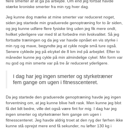
flere smerter af at gå på arbejde. Om end jeg fortsat havde
stærke kroniske smerter fra min ryg hver dag.
Jeg kunne dog mærke at mine smerter var reduceret noget,
siden jeg startede min graduerede genoptræning for to år siden,
og jeg kunne udføre flere fysiske ting uden jeg fik mere ondt,
hvilket yderligere var med til at forbedre min livskvalitet. Så jeg
fortsatte træningen og da jeg var havde opnået en vis styrke i
min ryg og mave, begyndte jeg at cykle nogle små ture også.
Senere cyklede jeg på elcykel de 8 km ind på arbejdet. Efter to
måneder kunne jeg cykle på min almindelige cykel. Min form var
nu god og min smerte var på tre år reduceret yderligere.
I dag har jeg ingen smerter og styrketræner
fem gange om ugen i fitnesscenteret.
Da jeg startede den graduerede genoptræning havde jeg ingen
forventning om, at jeg kunne blive helt rask. Men kunne jeg blot
få det lidt bedre, ville det også være fint for mig. I dag har jeg
ingen smerter og styrketræner fem gange om ugen i
fitnesscenteret. Jeg havde aldrig troet at den ryg der førhen ikke
kunne stå oprejst mere end få sekunder, nu løfter 130 kg i