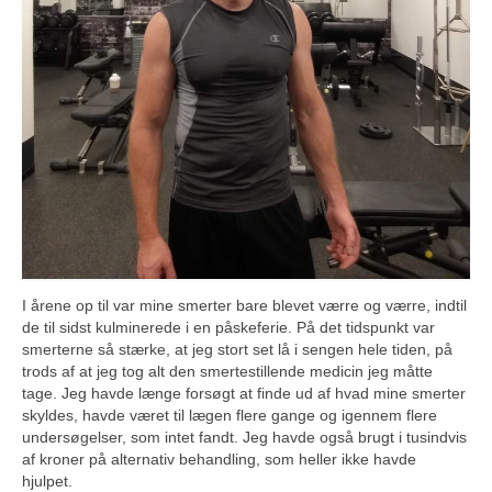
I årene op til var mine smerter bare blevet værre og værre, indtil
de til sidst kulminerede i en påskeferie. På det tidspunkt var
smerterne så stærke, at jeg stort set lå i sengen hele tiden, på
trods af at jeg tog alt den smertestillende medicin jeg måtte
tage. Jeg havde længe forsøgt at finde ud af hvad mine smerter
skyldes, havde været til lægen flere gange og igennem flere
undersøgelser, som intet fandt. Jeg havde også brugt i tusindvis
af kroner på alternativ behandling, som heller ikke havde
hjulpet.