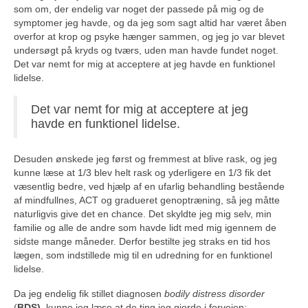
som om, der endelig var noget der passede på mig og de
symptomer jeg havde, og da jeg som sagt altid har været åben
overfor at krop og psyke hænger sammen, og jeg jo var blevet
undersøgt på kryds og tværs, uden man havde fundet noget.
Det var nemt for mig at acceptere at jeg havde en funktionel
lidelse.
Det var nemt for mig at acceptere at jeg
havde en funktionel lidelse.
Desuden ønskede jeg først og fremmest at blive rask, og jeg
kunne læse at 1/3 blev helt rask og yderligere en 1/3 fik det
væsentlig bedre, ved hjælp af en ufarlig behandling bestående
af mindfullnes, ACT og gradueret genoptræning, så jeg måtte
naturligvis give det en chance. Det skyldte jeg mig selv, min
familie og alle de andre som havde lidt med mig igennem de
sidste mange måneder. Derfor bestilte jeg straks en tid hos
lægen, som indstillede mig til en udredning for en funktionel
lidelse.
Da jeg endelig fik stillet diagnosen
bodily distress disorder
(
BDS)
, kunne jeg læse at de ting jeg gjorde i forvejen: