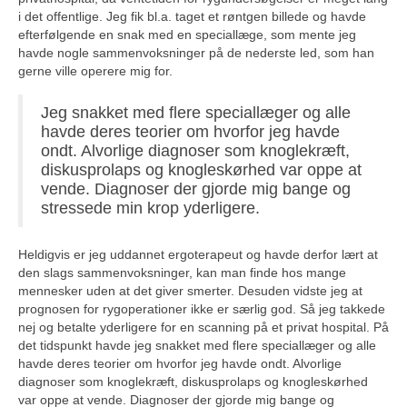
i det offentlige. Jeg fik bl.a. taget et røntgen billede og havde
efterfølgende en snak med en speciallæge, som mente jeg
havde nogle sammenvoksninger på de nederste led, som han
gerne ville operere mig for.
Jeg snakket med flere speciallæger og alle
havde deres teorier om hvorfor jeg havde
ondt. Alvorlige diagnoser som knoglekræft,
diskusprolaps og knogleskørhed var oppe at
vende. Diagnoser der gjorde mig bange og
stressede min krop yderligere.
Heldigvis er jeg uddannet ergoterapeut og havde derfor lært at
den slags sammenvoksninger, kan man finde hos mange
mennesker uden at det giver smerter. Desuden vidste jeg at
prognosen for rygoperationer ikke er særlig god. Så jeg takkede
nej og betalte yderligere for en scanning på et privat hospital. På
det tidspunkt havde jeg snakket med flere speciallæger og alle
havde deres teorier om hvorfor jeg havde ondt. Alvorlige
diagnoser som knoglekræft, diskusprolaps og knogleskørhed
var oppe at vende. Diagnoser der gjorde mig bange og