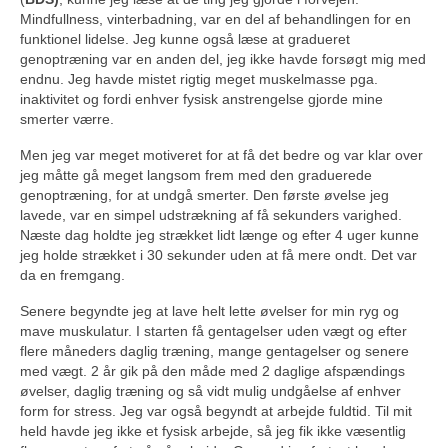
Mindfullness, vinterbadning, var en del af behandlingen for en
funktionel lidelse. Jeg kunne også læse at gradueret
genoptræning var en anden del, jeg ikke havde forsøgt mig med
endnu. Jeg havde mistet rigtig meget muskelmasse pga.
inaktivitet og fordi enhver fysisk anstrengelse gjorde mine
smerter værre.
Men jeg var meget motiveret for at få det bedre og var klar over
jeg måtte gå meget langsom frem med den graduerede
genoptræning, for at undgå smerter. Den første øvelse jeg
lavede, var en simpel udstrækning af få sekunders varighed.
Næste dag holdte jeg strækket lidt længe og efter 4 uger kunne
jeg holde strækket i 30 sekunder uden at få mere ondt. Det var
da en fremgang.
Senere begyndte jeg at lave helt lette øvelser for min ryg og
mave muskulatur. I starten få gentagelser uden vægt og efter
flere måneders daglig træning, mange gentagelser og senere
med vægt. 2 år gik på den måde med 2 daglige afspændings
øvelser, daglig træning og så vidt mulig undgåelse af enhver
form for stress. Jeg var også begyndt at arbejde fuldtid. Til mit
held havde jeg ikke et fysisk arbejde, så jeg fik ikke væsentlig