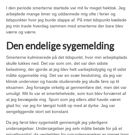
I den periode smerterne startede var mit liv meget hektisk. Jeg
arbejdede mange timer og uddannede mig ofte i ferier og
tidspunkter hvor jeg burde slappe af. På intet tidspunkt kædede
jeg min travle hverdag sammen med smerterne der bare blev
værre og værre.
Den endelige sygemelding
Smerterne kulminerede på det tidspunkt, hvor min arbejdsplads
skulle lukkes ned. Det var som om, det var den sidste
belastning, der gjorde at jeg blev helt uarbejdsdygtig og til sidst
måtte sygemelde mig. Det var en svær beslutning, da jeg var
klinisk underviser og havde studerende jeg skulle føre op til
eksamen. Jeg forsøgte virkelig at gennemføre det, men det var
umuligt. Mit liv var et smertehelvede, som kun blev forværret af
at jeg bevægede mig. Sport som jeg ellers altid havde været
glad for, var jeg for længst holdt op med at dyrke. Jeg var
sengeliggende stort set konstant.
Da jeg først blev sygemeldt gennemgik jeg yderligere
undersøgelser. Undersøgelser jeg selv måtte betale for på et
privathospital, da ventetiden for rygundersøgelser er meget lang