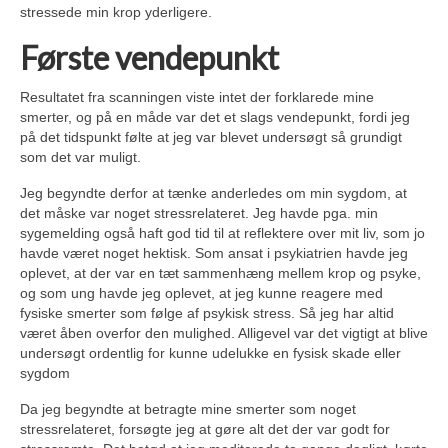
stressede min krop yderligere.
Første vendepunkt
Resultatet fra scanningen viste intet der forklarede mine
smerter, og på en måde var det et slags vendepunkt, fordi jeg
på det tidspunkt følte at jeg var blevet undersøgt så grundigt
som det var muligt.
Jeg begyndte derfor at tænke anderledes om min sygdom, at
det måske var noget stressrelateret. Jeg havde pga. min
sygemelding også haft god tid til at reflektere over mit liv, som jo
havde været noget hektisk. Som ansat i psykiatrien havde jeg
oplevet, at der var en tæt sammenhæng mellem krop og psyke,
og som ung havde jeg oplevet, at jeg kunne reagere med
fysiske smerter som følge af psykisk stress. Så jeg har altid
været åben overfor den mulighed. Alligevel var det vigtigt at blive
undersøgt ordentlig for kunne udelukke en fysisk skade eller
sygdom
Da jeg begyndte at betragte mine smerter som noget
stressrelateret, forsøgte jeg at gøre alt det der var godt for