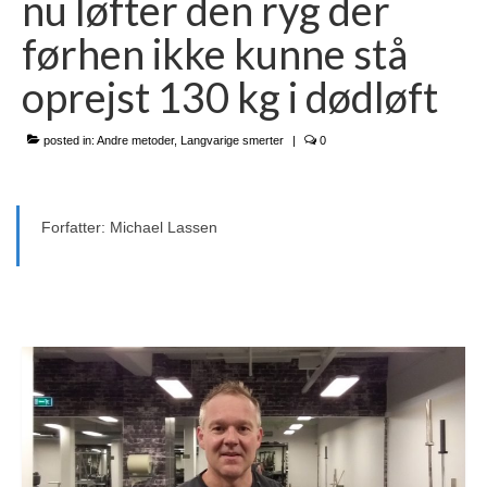
nu løfter den ryg der
Kontakt oss
førhen ikke kunne stå
Om oss
oprejst 130 kg i dødløft
RN-seminaret
Website in English
posted in:
Andre metoder
,
Langvarige smerter
|
0
Forfatter: Michael Lassen