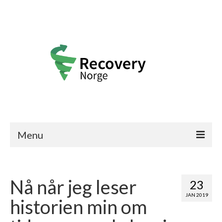
Menu
Recovery Norge
Nå når jeg leser
Frisk-historier
23
JAN 2019
historien min om
Bli medlem