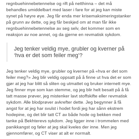
regnbuehinnebetennelse og rift på netthinna – det må
behandles umiddelbart med laser i fare for at jeg kan miste
synet på høyre øye. Jeg får enda mer krisemaksimeringstanker
på grunn av dette, og jeg får beskjed om at man får ikke
regnbuehinnebetennelse av seg selv, det kommer som en
reaksjon av noe annet, og da gjerne en revmatisk sykdom.
Jeg tenker veldig mye, grubler og kverner på
‘hva er det som feiler meg’?
Jeg tenker veldig mye, grubler og kverner på «hva er det som
feiler meg?» Jeg blir veldig oppsatt på å finne ut hva det er som
gjør at jeg har blitt så sliten og utmattet og bruker internett mye.
Jeg finner mye som kan stemme, og jeg blir helt besatt på å få
tatt masse prøver, jeg mistenker lavt stoffskifte eller revmatisk
sykdom. Alle blodprøver avkrefter dette. Jeg begynner å få
angst for at jeg har svulst i hodet fordi jeg har sånn ekstrem
hodepine, og det blir tatt CT av både hode og bekken med
tanke på Bekhterevs sykdom. Jeg ligger inne i trommelen med
panikkangst og føler at jeg skal kveles der inne. Men jeg
gjennomfører, og CT viser at alt er normalt.