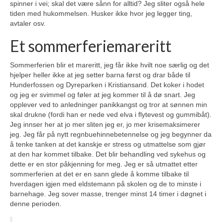
spinner i vei; skal det være sånn for alltid? Jeg sliter også hele
tiden med hukommelsen. Husker ikke hvor jeg legger ting,
avtaler osv.
Et sommerferiemareritt
Sommerferien blir et mareritt, jeg får ikke hvilt noe særlig og det
hjelper heller ikke at jeg setter barna først og drar både til
Hunderfossen og Dyreparken i Kristiansand. Det koker i hodet
og jeg er svimmel og føler at jeg kommer til å dø snart. Jeg
opplever ved to anledninger panikkangst og tror at sønnen min
skal drukne (fordi han er nede ved elva i flytevest og gummibåt).
Jeg innser her at jo mer sliten jeg er, jo mer krisemaksimerer
jeg. Jeg får på nytt regnbuehinnebetennelse og jeg begynner da
å tenke tanken at det kanskje er stress og utmattelse som gjør
at den har kommet tilbake. Det blir behandling ved sykehus og
dette er en stor påkjenning for meg. Jeg er så utmattet etter
sommerferien at det er en sann glede å komme tilbake til
hverdagen igjen med eldstemann på skolen og de to minste i
barnehage. Jeg sover masse, trenger minst 14 timer i døgnet i
denne perioden.