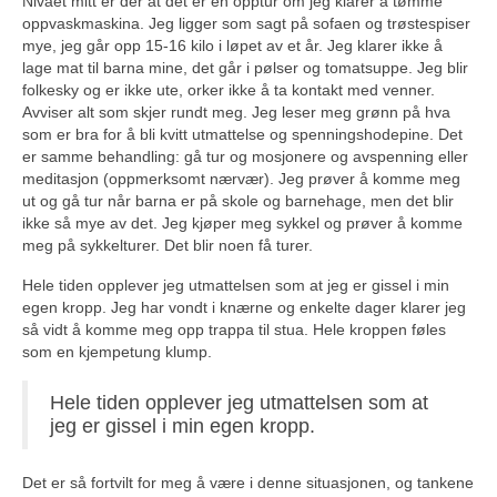
Nivået mitt er der at det er en opptur om jeg klarer å tømme
oppvaskmaskina. Jeg ligger som sagt på sofaen og trøstespiser
mye, jeg går opp 15-16 kilo i løpet av et år. Jeg klarer ikke å
lage mat til barna mine, det går i pølser og tomatsuppe. Jeg blir
folkesky og er ikke ute, orker ikke å ta kontakt med venner.
Avviser alt som skjer rundt meg. Jeg leser meg grønn på hva
som er bra for å bli kvitt utmattelse og spenningshodepine. Det
er samme behandling: gå tur og mosjonere og avspenning eller
meditasjon (oppmerksomt nærvær). Jeg prøver å komme meg
ut og gå tur når barna er på skole og barnehage, men det blir
ikke så mye av det. Jeg kjøper meg sykkel og prøver å komme
meg på sykkelturer. Det blir noen få turer.
Hele tiden opplever jeg utmattelsen som at jeg er gissel i min
egen kropp. Jeg har vondt i knærne og enkelte dager klarer jeg
så vidt å komme meg opp trappa til stua. Hele kroppen føles
som en kjempetung klump.
Hele tiden opplever jeg utmattelsen som at
jeg er gissel i min egen kropp.
Det er så fortvilt for meg å være i denne situasjonen, og tankene