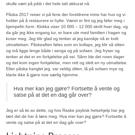
skulle vært på jobb i det hele tatt akkurat nå.
Påska 2017 reiser vi på ferie der foreldrene mine har hus og vi
holder på å restaurere ei hytte. Været er fint og jeg føler meg i
kjempefin form. Klokka viser ‪10 000 – 12 000‬ skritt hver dag, og
da går jeg ikke engang tur, er bare ute med familien i hagen og
koser meg. Jeg blir glad og tenker at jeg kanskje nå er kvitt
utmattelsen. Påskeaften føles som en kollaps, jeg blir så sliten
og må ligge lenge både i senga og på sofaen. Jeg fryser og
tenker at det er en forkjølelse på vei. Sånn ble det noen dager
og det kom ingen forkjølelse, men rett og slett en ny utmattelse.
Etter påska hanglet jeg, var veldig sliten, lå på sofaen mye og
klarte ikke å gjøre noe særlig hjemme.
Hva mer kan jeg gjøre? Fortsette å vente og
satse på at det en dag går over?
Jeg er så lei av dette, og hos Raske psykisk helsehjelp har jeg
lært det de har å lære meg. Hva mer kan jeg gjøre? Fortsette å
vente og satse på at det en dag går over?