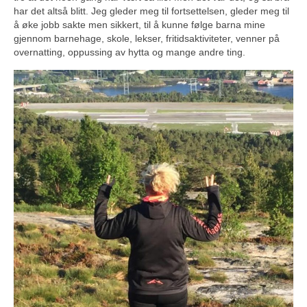
har det altså blitt. Jeg gleder meg til fortsettelsen, gleder meg til
å øke jobb sakte men sikkert, til å kunne følge barna mine
gjennom barnehage, skole, lekser, fritidsaktiviteter, venner på
overnatting, oppussing av hytta og mange andre ting.