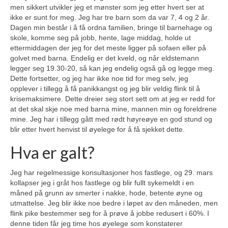
men sikkert utvikler jeg et mønster som jeg etter hvert ser at
ikke er sunt for meg. Jeg har tre barn som da var 7, 4 og 2 år.
Dagen min består i å få ordna familien, bringe til barnehage og
skole, komme seg på jobb, hente, lage middag, holde ut
ettermiddagen der jeg for det meste ligger på sofaen eller på
golvet med barna. Endelig er det kveld, og når eldstemann
legger seg 19.30-20, så kan jeg endelig også gå og legge meg.
Dette fortsetter, og jeg har ikke noe tid for meg selv, jeg
opplever i tillegg å få panikkangst og jeg blir veldig flink til å
krisemaksimere. Dette dreier seg stort sett om at jeg er redd for
at det skal skje noe med barna mine, mannen min og foreldrene
mine. Jeg har i tillegg gått med rødt høyreøye en god stund og
blir etter hvert henvist til øyelege for å få sjekket dette.
Hva er galt?
Jeg har regelmessige konsultasjoner hos fastlege, og 29. mars
kollapser jeg i gråt hos fastlege og blir fullt sykemeldt i en
måned på grunn av smerter i nakke, hode, betente øyne og
utmattelse. Jeg blir ikke noe bedre i løpet av den måneden, men
flink pike bestemmer seg for å prøve å jobbe redusert i 60%. I
denne tiden får jeg time hos øyelege som konstaterer