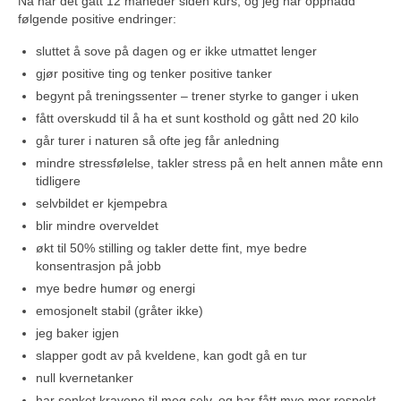
Nå har det gått 12 måneder siden kurs, og jeg har oppnådd
følgende positive endringer:
sluttet å sove på dagen og er ikke utmattet lenger
gjør positive ting og tenker positive tanker
begynt på treningssenter – trener styrke to ganger i uken
fått overskudd til å ha et sunt kosthold og gått ned 20 kilo
går turer i naturen så ofte jeg får anledning
mindre stressfølelse, takler stress på en helt annen måte enn
tidligere
selvbildet er kjempebra
blir mindre overveldet
økt til 50% stilling og takler dette fint, mye bedre
konsentrasjon på jobb
mye bedre humør og energi
emosjonelt stabil (gråter ikke)
jeg baker igjen
slapper godt av på kveldene, kan godt gå en tur
null kvernetanker
har senket kravene til meg selv, og har fått mye mer respekt