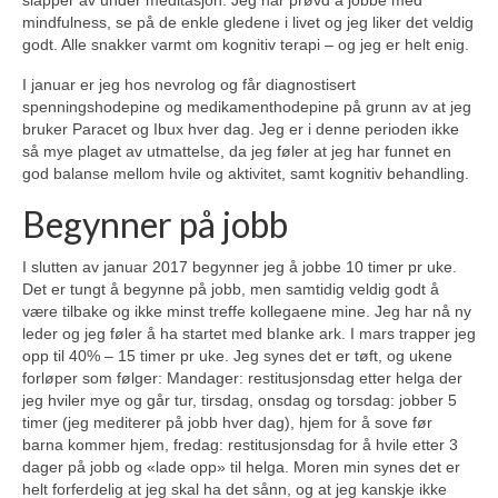
slapper av under meditasjon. Jeg har prøvd å jobbe med
mindfulness, se på de enkle gledene i livet og jeg liker det veldig
godt. Alle snakker varmt om kognitiv terapi – og jeg er helt enig.
I januar er jeg hos nevrolog og får diagnostisert
spenningshodepine og medikamenthodepine på grunn av at jeg
bruker Paracet og Ibux hver dag. Jeg er i denne perioden ikke
så mye plaget av utmattelse, da jeg føler at jeg har funnet en
god balanse mellom hvile og aktivitet, samt kognitiv behandling.
Begynner på jobb
I slutten av januar 2017 begynner jeg å jobbe 10 timer pr uke.
Det er tungt å begynne på jobb, men samtidig veldig godt å
være tilbake og ikke minst treffe kollegaene mine. Jeg har nå ny
leder og jeg føler å ha startet med bIanke ark. I mars trapper jeg
opp til 40% – 15 timer pr uke. Jeg synes det er tøft, og ukene
forløper som følger: Mandager: restitusjonsdag etter helga der
jeg hviler mye og går tur, tirsdag, onsdag og torsdag: jobber 5
timer (jeg mediterer på jobb hver dag), hjem for å sove før
barna kommer hjem, fredag: restitusjonsdag for å hvile etter 3
dager på jobb og «lade opp» til helga. Moren min synes det er
helt forferdelig at jeg skal ha det sånn, og at jeg kanskje ikke