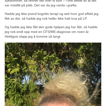
sykdommer, så renner det over til slutt – i mitt tilfelle av at det
var mistillit på jobb. Det var da jeg ramla i grøfta.
Hadde jeg ikke prøvd kognitiv terapi og sett hvor god effekt jeg
fikk av det, så hadde jeg nok heller ikke hatt trua på LP.
Og hadde jeg ikke fått den gode hjelpen jeg har fått, så hadde
jeg nok endt opp med en CFS/ME-diagnose om noen år.
Heldigvis slapp jeg å komme så langt.