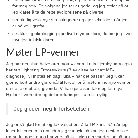
for meg selv. De valgene jeg tar er gode, og jeg stoler på at
jeg klarer å ta de rette avgjørelsene på diverse.
ser stadig vekk nye stresstriggere og gjør teknikken når jeg
er på vei i grøfta.
struktur og planlegging gjør livet mye enklere, da ser jeg hvor
mye jeg faktisk klarer.
Møter LP-venner
Jeg har det siste halve året møtt 4 andre i min hjemby som også
har tatt Lightning Process-kurs (3 av disse har hatt ME-
diagnose). Vi møtes en dag i uka – når det passer. Jeg luker
gjerne bort andre gjøremål til fordel for å møte mine nye venner,
da dette er utrolig givende. Vi har gode samtaler og ler mye.
Hjelper hverandre og deler erfaringer – utrolig nyttig!
Jeg gleder meg til fortsettelsen
Jeg er så glad for at jeg tok valget om å ta LP-kurs. Nå når jeg
leser historien min om tiden jeg var syk, så kan jeg nesten ikke
tro at det noen gang har vært så ille. Men det var det, og så bra