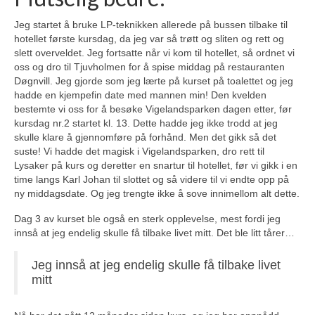
Jeg startet å bruke LP-teknikken allerede på bussen tilbake til
hotellet første kursdag, da jeg var så trøtt og sliten og rett og
slett overveldet. Jeg fortsatte når vi kom til hotellet, så ordnet vi
oss og dro til Tjuvholmen for å spise middag på restauranten
Døgnvill. Jeg gjorde som jeg lærte på kurset på toalettet og jeg
hadde en kjempefin date med mannen min! Den kvelden
bestemte vi oss for å besøke Vigelandsparken dagen etter, før
kursdag nr.2 startet kl. 13. Dette hadde jeg ikke trodd at jeg
skulle klare å gjennomføre på forhånd. Men det gikk så det
suste! Vi hadde det magisk i Vigelandsparken, dro rett til
Lysaker på kurs og deretter en snartur til hotellet, før vi gikk i en
time langs Karl Johan til slottet og så videre til vi endte opp på
ny middagsdate. Og jeg trengte ikke å sove innimellom alt dette.
Dag 3 av kurset ble også en sterk opplevelse, mest fordi jeg
innså at jeg endelig skulle få tilbake livet mitt. Det ble litt tårer…
Jeg innså at jeg endelig skulle få tilbake livet
mitt