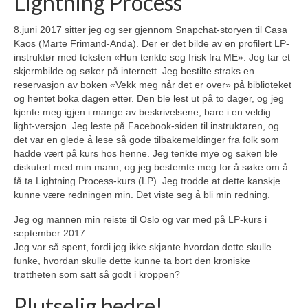
Lightning Process
8.juni 2017 sitter jeg og ser gjennom Snapchat-storyen til Casa
Kaos (Marte Frimand-Anda). Der er det bilde av en profilert LP-
instruktør med teksten «Hun tenkte seg frisk fra ME». Jeg tar et
skjermbilde og søker på internett. Jeg bestilte straks en
reservasjon av boken «Vekk meg når det er over» på biblioteket
og hentet boka dagen etter. Den ble lest ut på to dager, og jeg
kjente meg igjen i mange av beskrivelsene, bare i en veldig
light-versjon. Jeg leste på Facebook-siden til instruktøren, og
det var en glede å lese så gode tilbakemeldinger fra folk som
hadde vært på kurs hos henne. Jeg tenkte mye og saken ble
diskutert med min mann, og jeg bestemte meg for å søke om å
få ta Lightning Process-kurs (LP). Jeg trodde at dette kanskje
kunne være redningen min. Det viste seg å bli min redning.
Jeg og mannen min reiste til Oslo og var med på LP-kurs i
september 2017.
Jeg var så spent, fordi jeg ikke skjønte hvordan dette skulle
funke, hvordan skulle dette kunne ta bort den kroniske
trøttheten som satt så godt i kroppen?
Plutselig bedre!