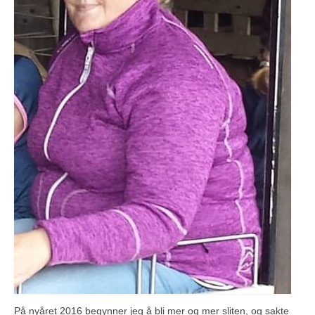
På nyåret 2016 begynner jeg å bli mer og mer sliten, og sakte