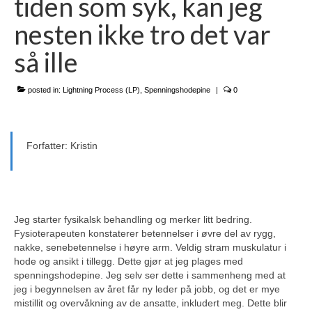
tiden som syk, kan jeg
Kontakt oss
nesten ikke tro det var
Om oss
så ille
RN-seminaret
Website in English
posted in:
Lightning Process (LP)
,
Spenningshodepine
|
0
Forfatter: Kristin
Jeg starter fysikalsk behandling og merker litt bedring.
Fysioterapeuten konstaterer betennelser i øvre del av rygg,
nakke, senebetennelse i høyre arm. Veldig stram muskulatur i
hode og ansikt i tillegg. Dette gjør at jeg plages med
spenningshodepine. Jeg selv ser dette i sammenheng med at
jeg i begynnelsen av året får ny leder på jobb, og det er mye
mistillit og overvåkning av de ansatte, inkludert meg. Dette blir