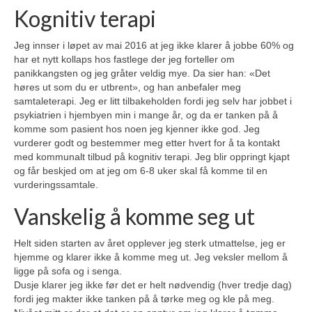
Kognitiv terapi
Jeg innser i løpet av mai 2016 at jeg ikke klarer å jobbe 60% og
har et nytt kollaps hos fastlege der jeg forteller om
panikkangsten og jeg gråter veldig mye. Da sier han: «Det
høres ut som du er utbrent», og han anbefaler meg
samtaleterapi. Jeg er litt tilbakeholden fordi jeg selv har jobbet i
psykiatrien i hjembyen min i mange år, og da er tanken på å
komme som pasient hos noen jeg kjenner ikke god. Jeg
vurderer godt og bestemmer meg etter hvert for å ta kontakt
med kommunalt tilbud på kognitiv terapi. Jeg blir oppringt kjapt
og får beskjed om at jeg om 6-8 uker skal få komme til en
vurderingssamtale.
Vanskelig å komme seg ut
Helt siden starten av året opplever jeg sterk utmattelse, jeg er
hjemme og klarer ikke å komme meg ut. Jeg veksler mellom å
ligge på sofa og i senga.
Dusje klarer jeg ikke før det er helt nødvendig (hver tredje dag)
fordi jeg makter ikke tanken på å tørke meg og kle på meg.