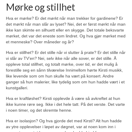
Mørke og stillhet
Hva er mørke? Er det mørkt når man trekker for gardinene? Er
det mørkt når man slår av lyset? Nei, det er først mørkt når man
ikke kan skimte en silhuett eller en skygge. Det totale beksvarte
mørket, det var det eneste som lindret. Og hva gjør mørket med
et menneske? Over måneder og år?
Hva er stillhet? Er det stille når vi slutter å prate? Er det stille når
vi slår av TV’en? Nei, selv ikke når alle sover, er det stille. Å
oppleve total stillhet, og totalt mørke, over tid, er det mulig å
forestille seg en sånn tilværelse Innimellom hørte Kirsti musikk,
like levende som om hun skulle ha vært på konsert. Andre
ganger så hun malerier, like tydelig som om hun hadde vært i et
kunstgalleri.
Hva er kraftløshet? Kirsti opplevde å være så avkreftet at hun
ikke kunne røre seg. Ikke i det hele tatt. På det verste. Det varte
i noen timer, og det skremte henne.
Hva er isolasjon? Og hva gjorde det med Kirsti? Alt hun hadde
av ytre opplevelser i løpet av døgnet, var at noen kom inn i