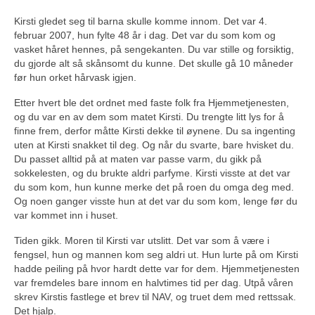
Kirsti gledet seg til barna skulle komme innom. Det var 4.
februar 2007, hun fylte 48 år i dag. Det var du som kom og
vasket håret hennes, på sengekanten. Du var stille og forsiktig,
du gjorde alt så skånsomt du kunne. Det skulle gå 10 måneder
før hun orket hårvask igjen.
Etter hvert ble det ordnet med faste folk fra Hjemmetjenesten,
og du var en av dem som matet Kirsti. Du trengte litt lys for å
finne frem, derfor måtte Kirsti dekke til øynene. Du sa ingenting
uten at Kirsti snakket til deg. Og når du svarte, bare hvisket du.
Du passet alltid på at maten var passe varm, du gikk på
sokkelesten, og du brukte aldri parfyme. Kirsti visste at det var
du som kom, hun kunne merke det på roen du omga deg med.
Og noen ganger visste hun at det var du som kom, lenge før du
var kommet inn i huset.
Tiden gikk. Moren til Kirsti var utslitt. Det var som å være i
fengsel, hun og mannen kom seg aldri ut. Hun lurte på om Kirsti
hadde peiling på hvor hardt dette var for dem. Hjemmetjenesten
var fremdeles bare innom en halvtimes tid per dag. Utpå våren
skrev Kirstis fastlege et brev til NAV, og truet dem med rettssak.
Det hjalp.