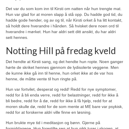
Det var du som kom inn til Kirsti om natten når hun trengte mat.
Hun var glad for at moren slapp å stå opp. Du hadde god tid, du
hadde gode hender, og av og til, når Kirsti orket å ha litt kontakt,
så holdt dere hverandre i hånden. Så hvisket dere noen ord til
hverandre i mørket. Hun har aldri sett ditt ansikt, du har aldri
sett hennes.
Notting Hill på fredag kveld
Det hendte at Kirsti sang, og det hendte hun ropte. Noen ganger
hørte de skriket hennes gjennom de lydisolerte veggene. Men
de kunne ikke gå inn til henne, hun orket ikke at de var hos
henne, de måtte vente til hun ringte på.
Hun var fortvilet, desperat og redd! Redd for nye symptomer,
redd for å bli enda verre, redd for belastninger, redd for ikke å
bli bedre, redd for å dø, redd for ikke å få hjelp, redd for at
moren skulle dø, redd for de som mente at ME bare var psykisk,
redd for at forskerne aldri ville finne en løsning.
Hun brukte mye tid i meditasjon og bønn. Gjerne på
formiddagene. Hun forestilte seg at hun gikk turer i skogen, at