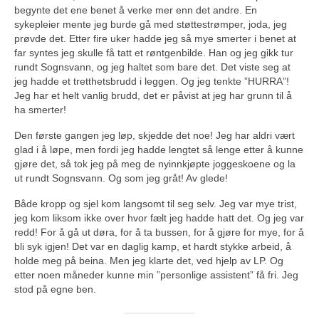
begynte det ene benet å verke mer enn det andre. En
sykepleier mente jeg burde gå med støttestrømper, joda, jeg
prøvde det. Etter fire uker hadde jeg så mye smerter i benet at
far syntes jeg skulle få tatt et røntgenbilde. Han og jeg gikk tur
rundt Sognsvann, og jeg haltet som bare det. Det viste seg at
jeg hadde et tretthetsbrudd i leggen. Og jeg tenkte ”HURRA”!
Jeg har et helt vanlig brudd, det er påvist at jeg har grunn til å
ha smerter!
Den første gangen jeg løp, skjedde det noe! Jeg har aldri vært
glad i å løpe, men fordi jeg hadde lengtet så lenge etter å kunne
gjøre det, så tok jeg på meg de nyinnkjøpte joggeskoene og la
ut rundt Sognsvann. Og som jeg gråt! Av glede!
Både kropp og sjel kom langsomt til seg selv. Jeg var mye trist,
jeg kom liksom ikke over hvor fælt jeg hadde hatt det. Og jeg var
redd! For å gå ut døra, for å ta bussen, for å gjøre for mye, for å
bli syk igjen! Det var en daglig kamp, et hardt stykke arbeid, å
holde meg på beina. Men jeg klarte det, ved hjelp av LP. Og
etter noen måneder kunne min ”personlige assistent” få fri. Jeg
stod på egne ben.