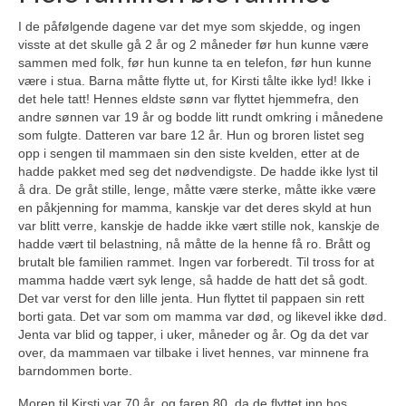
I de påfølgende dagene var det mye som skjedde, og ingen
visste at det skulle gå 2 år og 2 måneder før hun kunne være
sammen med folk, før hun kunne ta en telefon, før hun kunne
være i stua. Barna måtte flytte ut, for Kirsti tålte ikke lyd! Ikke i
det hele tatt! Hennes eldste sønn var flyttet hjemmefra, den
andre sønnen var 19 år og bodde litt rundt omkring i månedene
som fulgte. Datteren var bare 12 år. Hun og broren listet seg
opp i sengen til mammaen sin den siste kvelden, etter at de
hadde pakket med seg det nødvendigste. De hadde ikke lyst til
å dra. De gråt stille, lenge, måtte være sterke, måtte ikke være
en påkjenning for mamma, kanskje var det deres skyld at hun
var blitt verre, kanskje de hadde ikke vært stille nok, kanskje de
hadde vært til belastning, nå måtte de la henne få ro. Brått og
brutalt ble familien rammet. Ingen var forberedt. Til tross for at
mamma hadde vært syk lenge, så hadde de hatt det så godt.
Det var verst for den lille jenta. Hun flyttet til pappaen sin rett
borti gata. Det var som om mamma var død, og likevel ikke død.
Jenta var blid og tapper, i uker, måneder og år. Og da det var
over, da mammaen var tilbake i livet hennes, var minnene fra
barndommen borte.
Moren til Kirsti var 70 år, og faren 80, da de flyttet inn hos