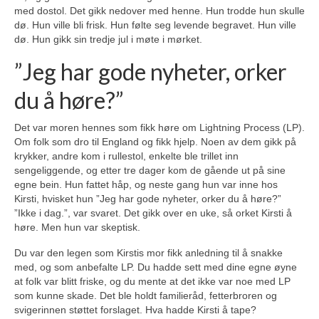
med dostol. Det gikk nedover med henne. Hun trodde hun skulle
dø. Hun ville bli frisk. Hun følte seg levende begravet. Hun ville
dø. Hun gikk sin tredje jul i møte i mørket.
”Jeg har gode nyheter, orker
du å høre?”
Det var moren hennes som fikk høre om Lightning Process (LP).
Om folk som dro til England og fikk hjelp. Noen av dem gikk på
krykker, andre kom i rullestol, enkelte ble trillet inn
sengeliggende, og etter tre dager kom de gående ut på sine
egne bein. Hun fattet håp, og neste gang hun var inne hos
Kirsti, hvisket hun ”Jeg har gode nyheter, orker du å høre?”
”Ikke i dag.”, var svaret. Det gikk over en uke, så orket Kirsti å
høre. Men hun var skeptisk.
Du var den legen som Kirstis mor fikk anledning til å snakke
med, og som anbefalte LP. Du hadde sett med dine egne øyne
at folk var blitt friske, og du mente at det ikke var noe med LP
som kunne skade. Det ble holdt familieråd, fetterbroren og
svigerinnen støttet forslaget. Hva hadde Kirsti å tape?