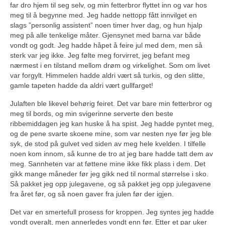
far dro hjem til seg selv, og min fetterbror flyttet inn og var hos
meg til å begynne med. Jeg hadde nettopp fått innvilget en
slags ”personlig assistent” noen timer hver dag, og hun hjalp
meg på alle tenkelige måter. Gjensynet med barna var både
vondt og godt. Jeg hadde håpet å feire jul med dem, men så
sterk var jeg ikke. Jeg følte meg forvirret, jeg befant meg
nærmest i en tilstand mellom drøm og virkelighet. Som om livet
var forgylt. Himmelen hadde aldri vært så turkis, og den slitte,
gamle tapeten hadde da aldri vært gullfarget!
Julaften ble likevel behørig feiret. Det var bare min fetterbror og
meg til bords, og min svigerinne serverte den beste
ribbemiddagen jeg kan huske å ha spist. Jeg hadde pyntet meg,
og de pene svarte skoene mine, som var nesten nye før jeg ble
syk, de stod på gulvet ved siden av meg hele kvelden. I tilfelle
noen kom innom, så kunne de tro at jeg bare hadde tatt dem av
meg. Sannheten var at føttene mine ikke fikk plass i dem. Det
gikk mange måneder før jeg gikk ned til normal størrelse i sko.
Så pakket jeg opp julegavene, og så pakket jeg opp julegavene
fra året før, og så noen gaver fra julen før der igjen.
Det var en smertefull prosess for kroppen. Jeg syntes jeg hadde
vondt overalt, men annerledes vondt enn før. Etter et par uker