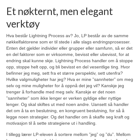
Et nøkternt, men elegant
verktøy
Hva består Lightning Process av? Jo, LP består av de samme
nøkkelfaktorene som er til stede i alle slags endringsprosesser.
Enten det gjelder individer eller grupper eller samfunn, så er det
en del faktorer som er virksomme, bevisst eller ubevisst, for at
endring skal kunne skje. Lightning Process handler om å stoppe
opp, stoppe helt opp, og bli bevisst en del vesentlige ting. Hvor
befinner jeg meg, sett fra et større perspektiv, sett utenfra?
Hvilke valgmuligheter har jeg? Hva er mine ”sannheter” om meg
selv og mine muligheter for å oppnå det jeg vil? Kanskje jeg
trenger å forhandle med meg selv. Kanskje er det noen
”sannheter” som ikke lenger er verken gyldige eller nyttige
lenger. Og skal skiftes ut med noen andre. Uansett så handler
det om å ta en beslutning, en kongruent beslutning, for så å
legge noen strategier. Og det handler om å skaffe seg kraft og
motivasjon til å sette strategiene ut i handling.
I tillegg lærer LP-eleven å sortere mellom ”jeg” og ”du”. Mellom