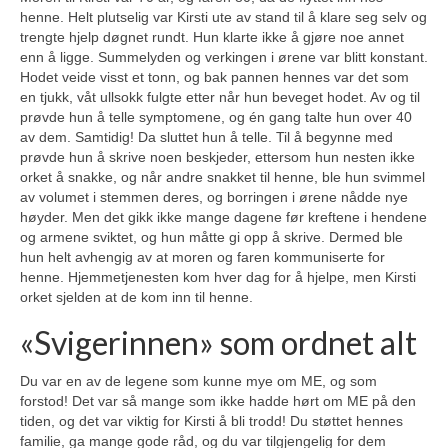
henne. Helt plutselig var Kirsti ute av stand til å klare seg selv og
trengte hjelp døgnet rundt. Hun klarte ikke å gjøre noe annet
enn å ligge. Summelyden og verkingen i ørene var blitt konstant.
Hodet veide visst et tonn, og bak pannen hennes var det som
en tjukk, våt ullsokk fulgte etter når hun beveget hodet. Av og til
prøvde hun å telle symptomene, og én gang talte hun over 40
av dem. Samtidig! Da sluttet hun å telle. Til å begynne med
prøvde hun å skrive noen beskjeder, ettersom hun nesten ikke
orket å snakke, og når andre snakket til henne, ble hun svimmel
av volumet i stemmen deres, og borringen i ørene nådde nye
høyder. Men det gikk ikke mange dagene før kreftene i hendene
og armene sviktet, og hun måtte gi opp å skrive. Dermed ble
hun helt avhengig av at moren og faren kommuniserte for
henne. Hjemmetjenesten kom hver dag for å hjelpe, men Kirsti
orket sjelden at de kom inn til henne.
«Svigerinnen» som ordnet alt
Du var en av de legene som kunne mye om ME, og som
forstod! Det var så mange som ikke hadde hørt om ME på den
tiden, og det var viktig for Kirsti å bli trodd! Du støttet hennes
familie, ga mange gode råd, og du var tilgjengelig for dem