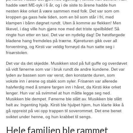
hadde vært ME-syk i 6 år, og i de siste to årene hadde hun
nesten ikke orket å være sammen med folk. Det var som om
kroppen ga gass hele tiden, som en bil som står i fri, med
klampen i bånn døgnet rundt. Uten å komme av flekken! Men
likevel, i dag ville hun gjøre noe med det triste speilbildet! Så
ringte hun etter en taxi. Det var en nydelig dag! De høstfargede
bladene hang fremdeles på trærne. Kjøreturen gikk over all
forventning, og Kirsti var veldig fornøyd da hun satte seg i
frisørstolen.
Det var da det skjedde. Musikken stod på full guffe og overdøvet
så vidt fønerne som var i bruk rundt de andre kundene. Det var
lyden av bassen som var verst, den konstante duren, som
vokste inn i ørene og stakk som syler. Frisøren var allerede
halvferdig med å smøre fargen inn i håret, da Kirsti ikke orket
lenger. Hun var så svimmel at hun måtte legge seg ned.
Musikken ble dempet. Fønerne ble slått av. Musikken ble slått
helt av. Ingenting hjalp. Kirsti ble hjulpet hjem, hun klarte ikke å
gå oppreist på vei opp trappen til soverommet. Det ene benet
sviktet under henne, og hun krabbet til sengs.
Hele familien ble rammet