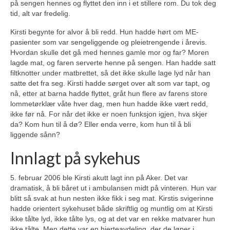
på sengen hennes og flyttet den inn i et stillere rom. Du tok deg
tid, alt var fredelig.
Kirsti begynte for alvor å bli redd. Hun hadde hørt om ME-
pasienter som var sengeliggende og pleietrengende i årevis.
Hvordan skulle det gå med hennes gamle mor og far? Moren
lagde mat, og faren serverte henne på sengen. Han hadde satt
filtknotter under matbrettet, så det ikke skulle lage lyd når han
satte det fra seg. Kirsti hadde sørget over alt som var tapt, og
nå, etter at barna hadde flyttet, gråt hun flere av farens store
lommetørklær våte hver dag, men hun hadde ikke vært redd,
ikke før nå. For når det ikke er noen funksjon igjen, hva skjer
da? Kom hun til å dø? Eller enda verre, kom hun til å bli
liggende sånn?
Innlagt på sykehus
5. februar 2006 ble Kirsti akutt lagt inn på Aker. Det var
dramatisk, å bli båret ut i ambulansen midt på vinteren. Hun var
blitt så svak at hun nesten ikke fikk i seg mat. Kirstis svigerinne
hadde orientert sykehuset både skriftlig og muntlig om at Kirsti
ikke tålte lyd, ikke tålte lys, og at det var en rekke matvarer hun
ikke tålte. Men dette var en hjerteavdeling, der de løper i