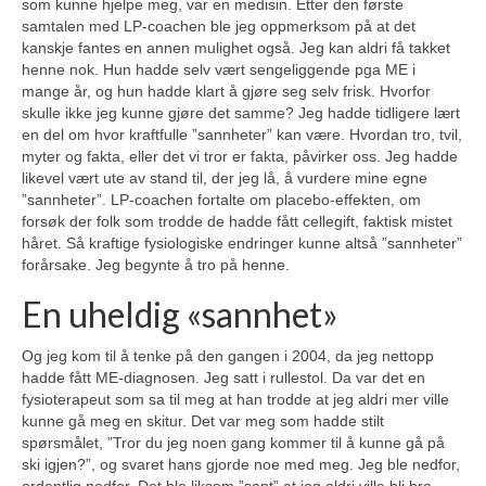
som kunne hjelpe meg, var en medisin. Etter den første
samtalen med LP-coachen ble jeg oppmerksom på at det
kanskje fantes en annen mulighet også. Jeg kan aldri få takket
henne nok. Hun hadde selv vært sengeliggende pga ME i
mange år, og hun hadde klart å gjøre seg selv frisk. Hvorfor
skulle ikke jeg kunne gjøre det samme? Jeg hadde tidligere lært
en del om hvor kraftfulle ”sannheter” kan være. Hvordan tro, tvil,
myter og fakta, eller det vi tror er fakta, påvirker oss. Jeg hadde
likevel vært ute av stand til, der jeg lå, å vurdere mine egne
”sannheter”. LP-coachen fortalte om placebo-effekten, om
forsøk der folk som trodde de hadde fått cellegift, faktisk mistet
håret. Så kraftige fysiologiske endringer kunne altså ”sannheter”
forårsake. Jeg begynte å tro på henne.
En uheldig «sannhet»
Og jeg kom til å tenke på den gangen i 2004, da jeg nettopp
hadde fått ME-diagnosen. Jeg satt i rullestol. Da var det en
fysioterapeut som sa til meg at han trodde at jeg aldri mer ville
kunne gå meg en skitur. Det var meg som hadde stilt
spørsmålet, ”Tror du jeg noen gang kommer til å kunne gå på
ski igjen?”, og svaret hans gjorde noe med meg. Jeg ble nedfor,
ordentlig nedfor. Det ble liksom ”sant” at jeg aldri ville bli bra.