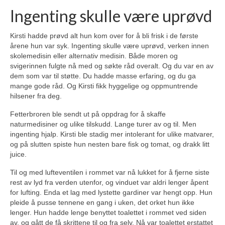
Ingenting skulle være uprøvd
Kirsti hadde prøvd alt hun kom over for å bli frisk i de første
årene hun var syk. Ingenting skulle være uprøvd, verken innen
skolemedisin eller alternativ medisin. Både moren og
svigerinnen fulgte nå med og søkte råd overalt. Og du var en av
dem som var til støtte. Du hadde masse erfaring, og du ga
mange gode råd. Og Kirsti fikk hyggelige og oppmuntrende
hilsener fra deg.
Fetterbroren ble sendt ut på oppdrag for å skaffe
naturmedisiner og ulike tilskudd. Lange turer av og til. Men
ingenting hjalp. Kirsti ble stadig mer intolerant for ulike matvarer,
og på slutten spiste hun nesten bare fisk og tomat, og drakk litt
juice.
Til og med lufteventilen i rommet var nå lukket for å fjerne siste
rest av lyd fra verden utenfor, og vinduet var aldri lenger åpent
for lufting. Enda et lag med lystette gardiner var hengt opp. Hun
pleide å pusse tennene en gang i uken, det orket hun ikke
lenger. Hun hadde lenge benyttet toalettet i rommet ved siden
av, og gått de få skrittene til og fra selv. Nå var toalettet erstattet