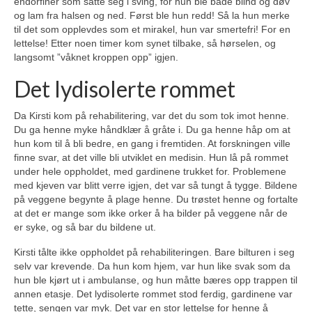
endorfiner som satte seg i sving, for hun ble både blind og døv
og lam fra halsen og ned. Først ble hun redd! Så la hun merke
til det som opplevdes som et mirakel, hun var smertefri! For en
lettelse! Etter noen timer kom synet tilbake, så hørselen, og
langsomt ”våknet kroppen opp” igjen.
Det lydisolerte rommet
Da Kirsti kom på rehabilitering, var det du som tok imot henne.
Du ga henne myke håndklær å gråte i. Du ga henne håp om at
hun kom til å bli bedre, en gang i fremtiden. At forskningen ville
finne svar, at det ville bli utviklet en medisin. Hun lå på rommet
under hele oppholdet, med gardinene trukket for. Problemene
med kjeven var blitt verre igjen, det var så tungt å tygge. Bildene
på veggene begynte å plage henne. Du trøstet henne og fortalte
at det er mange som ikke orker å ha bilder på veggene når de
er syke, og så bar du bildene ut.
Kirsti tålte ikke oppholdet på rehabiliteringen. Bare bilturen i seg
selv var krevende. Da hun kom hjem, var hun like svak som da
hun ble kjørt ut i ambulanse, og hun måtte bæres opp trappen til
annen etasje. Det lydisolerte rommet stod ferdig, gardinene var
tette, sengen var myk. Det var en stor lettelse for henne å