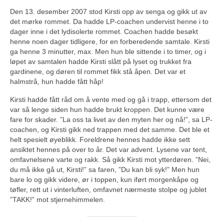
Den 13. desember 2007 stod Kirsti opp av senga og gikk ut av
det mørke rommet. Da hadde LP-coachen undervist henne i to
dager inne i det lydisolerte rommet. Coachen hadde besøkt
henne noen dager tidligere, for en forberedende samtale. Kirsti
ga henne 3 minutter, max. Men hun ble sittende i to timer, og i
løpet av samtalen hadde Kirsti slått på lyset og trukket fra
gardinene, og døren til rommet fikk stå åpen. Det var et
halmstrå, hun hadde fått håp!
Kirsti hadde fått råd om å vente med og gå i trapp, ettersom det
var så lenge siden hun hadde brukt kroppen. Det kunne være
fare for skader. ”La oss ta livet av den myten her og nå!”, sa LP-
coachen, og Kirsti gikk ned trappen med det samme. Det ble et
helt spesielt øyeblikk. Foreldrene hennes hadde ikke sett
ansiktet hennes på over to år. Det var advent. Lysene var tent,
omfavnelsene varte og rakk. Så gikk Kirsti mot ytterdøren. ”Nei,
du må ikke gå ut, Kirsti!” sa faren, ”Du kan bli syk!” Men hun
bare lo og gikk videre, ør i toppen, kun iført morgenkåpe og
tøfler, rett ut i vinterluften, omfavnet nærmeste stolpe og jublet
”TAKK!” mot stjernehimmelen.