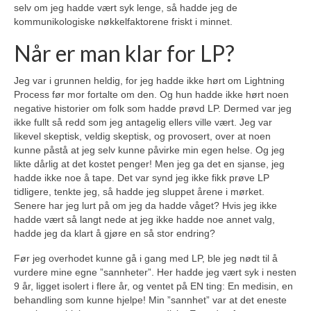
selv om jeg hadde vært syk lenge, så hadde jeg de
kommunikologiske nøkkelfaktorene friskt i minnet.
Når er man klar for LP?
Jeg var i grunnen heldig, for jeg hadde ikke hørt om Lightning
Process før mor fortalte om den. Og hun hadde ikke hørt noen
negative historier om folk som hadde prøvd LP. Dermed var jeg
ikke fullt så redd som jeg antagelig ellers ville vært. Jeg var
likevel skeptisk, veldig skeptisk, og provosert, over at noen
kunne påstå at jeg selv kunne påvirke min egen helse. Og jeg
likte dårlig at det kostet penger! Men jeg ga det en sjanse, jeg
hadde ikke noe å tape. Det var synd jeg ikke fikk prøve LP
tidligere, tenkte jeg, så hadde jeg sluppet årene i mørket.
Senere har jeg lurt på om jeg da hadde våget? Hvis jeg ikke
hadde vært så langt nede at jeg ikke hadde noe annet valg,
hadde jeg da klart å gjøre en så stor endring?
Før jeg overhodet kunne gå i gang med LP, ble jeg nødt til å
vurdere mine egne ”sannheter”. Her hadde jeg vært syk i nesten
9 år, ligget isolert i flere år, og ventet på EN ting: En medisin, en
behandling som kunne hjelpe! Min ”sannhet” var at det eneste