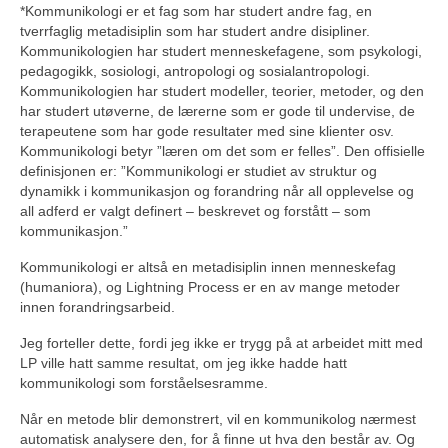
*Kommunikologi er et fag som har studert andre fag, en
tverrfaglig metadisiplin som har studert andre disipliner.
Kommunikologien har studert menneskefagene, som psykologi,
pedagogikk, sosiologi, antropologi og sosialantropologi.
Kommunikologien har studert modeller, teorier, metoder, og den
har studert utøverne, de lærerne som er gode til undervise, de
terapeutene som har gode resultater med sine klienter osv.
Kommunikologi betyr ”læren om det som er felles”. Den offisielle
definisjonen er: ”Kommunikologi er studiet av struktur og
dynamikk i kommunikasjon og forandring når all opplevelse og
all adferd er valgt definert – beskrevet og forstått – som
kommunikasjon.”
Kommunikologi er altså en metadisiplin innen menneskefag
(humaniora), og Lightning Process er en av mange metoder
innen forandringsarbeid.
Jeg forteller dette, fordi jeg ikke er trygg på at arbeidet mitt med
LP ville hatt samme resultat, om jeg ikke hadde hatt
kommunikologi som forståelsesramme.
Når en metode blir demonstrert, vil en kommunikolog nærmest
automatisk analysere den, for å finne ut hva den består av. Og