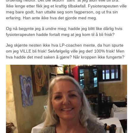
Ikke lenge etter fikk jeg et kraftig tilbakefall. Fysioterapeuten ville
meg bare godt, han uttalte seg som fagperson, og ut fra sin
erfaring. Han ante ikke hva det gjorde med meg.
Og nå begynte jeg å undre meg; hadde jeg blitt like dårlig hvis
fysioterapeuten hadde fortalt meg at jeg kom til å bli frisk?
Jeg skjønte nesten ikke hva LP-coachen mente, da hun spurte
om jeg VILLE bli frisk! Selvfølgelig ville jeg det! 100% frisk! Men
hva hadde det med saken å gjøre? Når kroppen ikke fungerte?