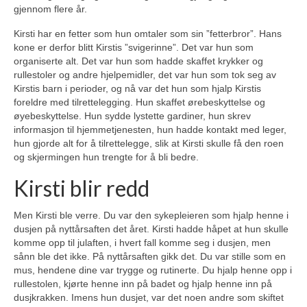
gjennom flere år.
Kirsti har en fetter som hun omtaler som sin ”fetterbror”. Hans
kone er derfor blitt Kirstis ”svigerinne”. Det var hun som
organiserte alt. Det var hun som hadde skaffet krykker og
rullestoler og andre hjelpemidler, det var hun som tok seg av
Kirstis barn i perioder, og nå var det hun som hjalp Kirstis
foreldre med tilrettelegging. Hun skaffet ørebeskyttelse og
øyebeskyttelse. Hun sydde lystette gardiner, hun skrev
informasjon til hjemmetjenesten, hun hadde kontakt med leger,
hun gjorde alt for å tilrettelegge, slik at Kirsti skulle få den roen
og skjermingen hun trengte for å bli bedre.
Kirsti blir redd
Men Kirsti ble verre. Du var den sykepleieren som hjalp henne i
dusjen på nyttårsaften det året. Kirsti hadde håpet at hun skulle
komme opp til julaften, i hvert fall komme seg i dusjen, men
sånn ble det ikke. På nyttårsaften gikk det. Du var stille som en
mus, hendene dine var trygge og rutinerte. Du hjalp henne opp i
rullestolen, kjørte henne inn på badet og hjalp henne inn på
dusjkrakken. Imens hun dusjet, var det noen andre som skiftet