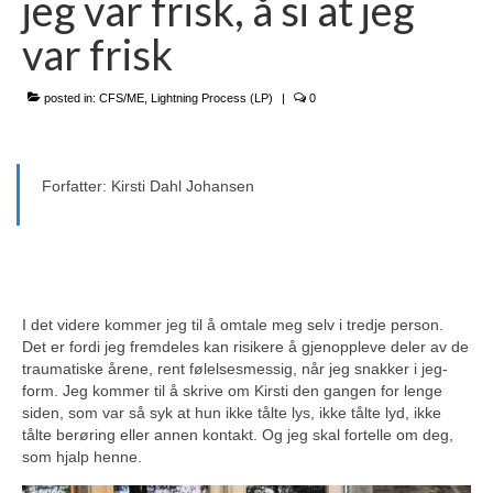
jeg var frisk, å si at jeg
Kontakt oss
var frisk
Om oss
RN-seminaret
posted in:
CFS/ME
,
Lightning Process (LP)
|
0
Website in English
Forfatter: Kirsti Dahl Johansen
I det videre kommer jeg til å omtale meg selv i tredje person.
Det er fordi jeg fremdeles kan risikere å gjenoppleve deler av de
traumatiske årene, rent følelsesmessig, når jeg snakker i jeg-
form. Jeg kommer til å skrive om Kirsti den gangen for lenge
siden, som var så syk at hun ikke tålte lys, ikke tålte lyd, ikke
tålte berøring eller annen kontakt. Og jeg skal fortelle om deg,
som hjalp henne.