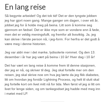
En lang reise
Så begynte arbeidet! Og det tok tid! Det er den tyngste jobben
jeg har gjort noen gang. Mange ganger om dagen, i over ett år,
jobbet jeg for å holde meg på beina. Litt som å komme seg
gjennom en fødsel. Det er ikke mye som er vondere enn å føde,
men det er veldig meningsfullt, og fremfor alt livsviktig. Ja, jeg
kan skrive i første person nå, i jeg-form. For herfra er det godt å
være meg i denne historien.
Jeg var aldri mer i det mørke, lydisolerte rommet. Og den 13.
desember i år har jeg vært på beina i 10 år! Hver dag i 10 år!
Det har vært en lang reise å komme frem til denne stasjonen,
der jeg er nå, og skriver til deg. Jeg skal fortelle mer om den
reisen, jeg skal skrive noe om hva jeg lærte da jeg fikk diabetes,
litt om hvordan jeg forstår Lightning Process, og helt til slutt skal
jeg fortelle kort om livet mitt nå for tida. Men først vil jeg si litt om
livet for lenge siden, og om tankegodset jeg hadde med meg inn
i møtet med LP.