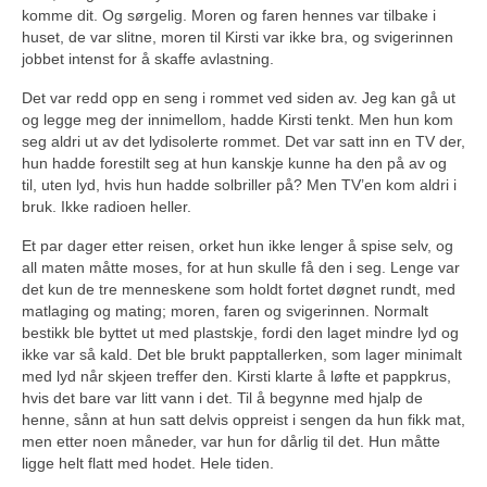
komme dit. Og sørgelig. Moren og faren hennes var tilbake i
huset, de var slitne, moren til Kirsti var ikke bra, og svigerinnen
jobbet intenst for å skaffe avlastning.
Det var redd opp en seng i rommet ved siden av. Jeg kan gå ut
og legge meg der innimellom, hadde Kirsti tenkt. Men hun kom
seg aldri ut av det lydisolerte rommet. Det var satt inn en TV der,
hun hadde forestilt seg at hun kanskje kunne ha den på av og
til, uten lyd, hvis hun hadde solbriller på? Men TV’en kom aldri i
bruk. Ikke radioen heller.
Et par dager etter reisen, orket hun ikke lenger å spise selv, og
all maten måtte moses, for at hun skulle få den i seg. Lenge var
det kun de tre menneskene som holdt fortet døgnet rundt, med
matlaging og mating; moren, faren og svigerinnen. Normalt
bestikk ble byttet ut med plastskje, fordi den laget mindre lyd og
ikke var så kald. Det ble brukt papptallerken, som lager minimalt
med lyd når skjeen treffer den. Kirsti klarte å løfte et pappkrus,
hvis det bare var litt vann i det. Til å begynne med hjalp de
henne, sånn at hun satt delvis oppreist i sengen da hun fikk mat,
men etter noen måneder, var hun for dårlig til det. Hun måtte
ligge helt flatt med hodet. Hele tiden.