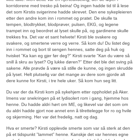
korridorene med tresko på beina! Og ingen hadde tid til å lese
det som Kirstis svigerinne hadde skrevet. Den ene sykepleieren
etter den andre kom inn i rommet og pratet. De skulle ta
tempen, blodtrykket, blodprøver, pulsen, EKG, og legene
trampet inn og beordret at lyset skulle på, og gardinene skulle
trekkes fra. Det var et sant helvete! Kirsti ble svakere og
svakere, og smertene verre og verre. Så kom du! Du listet deg
inn i rommet og bort til sengen hennes, satte deg på huk og
hvisket ”Ka kan eg gjer før deg?” Kirsti svarte ”Kan du være så
snill å skru av lyset? Og lukke døren?” Etter det ble det sving på
sakene. Alle prøvde å være så stille de kunne, og ingen skrudde
på lyset. Helt plutselig var det mange av dere som gjorde alt
dere kunne for Kirsti, i tre hele uker. Så kom hun seg litt.
Du var der da Kirsti kom på sykehjem etter oppholdet på Aker.
Imens var snekringen på et lydisolert rom i gang, hjemme hos
henne. Du hadde aldri hørt om ME, og likevel var det som om
du aldri hadde gjort noe annet enn å tilrettelegge for ro og hvile
og skjerming. Her var det fredelig, natt og dag.
Hva er smerte? Kirsti opplevde smerte som var så sterk at den
på et tidspunkt ”lammet” henne. Kanskje det var hennes egne