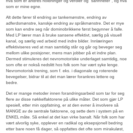
hva som er andres holdninger og verdier og ”sannheter”, og hva
som er mine egne.
Alt dette fører til endring av tankemønstre, endring av
adferdsmønstre, kanskje endring av språkmønstre. Det er mye
som kan endre seg når dominobrikkene først begynner å falle.
Med LP lærer man å bruke sansene effektivt, særlig på visuell
kanal, og særlig ved arbeid med indre bilder. Innlæringen
effektiviseres ved at man samtidig står og går og beveger seg
mellom ulike posisjoner, mens man jobber på et indre plan.
Dermed stimuleres det nevromotoriske underlaget samtidig, noe
som ofte er nokså nedslitt hos folk som har vært syke lenge.
Nevromotorisk trening, som f. eks. i diagonale og roterende
bevegelser, bidrar til at det man lærer forankres lettere og
bedre.
Det er mange metoder innen forandringsarbeid som tar for seg
flere av disse nøkkelfaktorene på ulike måter. Det som gjør LP
spesiell, etter min oppfatning, er at den evner å involvere så
MANGE av de sentrale faktorene, og sette dem i system på en
ENKEL måte. Så enkel at det kan virke banalt. Når folk som har
vært alvorlig syke, opplever en radikal og eksepsjonell bedring
etter bare noen få dager, så oppfattes det ofte som mirakuløst,