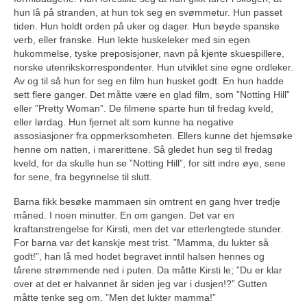
hun lå på stranden, at hun tok seg en svømmetur. Hun passet
tiden. Hun holdt orden på uker og dager. Hun bøyde spanske
verb, eller franske. Hun lekte huskeleker med sin egen
hukommelse, tyske preposisjoner, navn på kjente skuespillere,
norske utenrikskorrespondenter. Hun utviklet sine egne ordleker.
Av og til så hun for seg en film hun husket godt. En hun hadde
sett flere ganger. Det måtte være en glad film, som ”Notting Hill”
eller ”Pretty Woman”. De filmene sparte hun til fredag kveld,
eller lørdag. Hun fjernet alt som kunne ha negative
assosiasjoner fra oppmerksomheten. Ellers kunne det hjemsøke
henne om natten, i marerittene. Så gledet hun seg til fredag
kveld, for da skulle hun se ”Notting Hill”, for sitt indre øye, sene
for sene, fra begynnelse til slutt.
Barna fikk besøke mammaen sin omtrent en gang hver tredje
måned. I noen minutter. En om gangen. Det var en
kraftanstrengelse for Kirsti, men det var etterlengtede stunder.
For barna var det kanskje mest trist. ”Mamma, du lukter så
godt!”, han lå med hodet begravet inntil halsen hennes og
tårene strømmende ned i puten. Da måtte Kirsti le; ”Du er klar
over at det er halvannet år siden jeg var i dusjen!?” Gutten
måtte tenke seg om. ”Men det lukter mamma!”