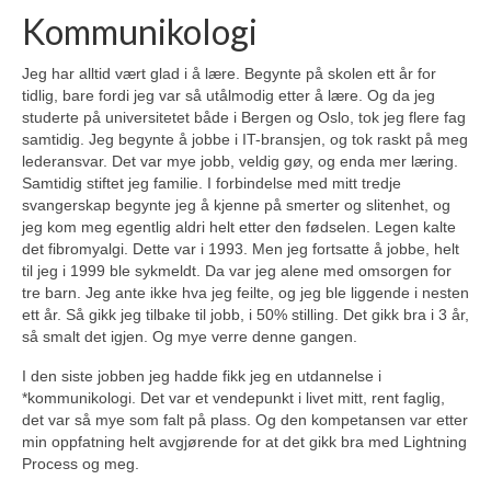
Kommunikologi
Jeg har alltid vært glad i å lære. Begynte på skolen ett år for
tidlig, bare fordi jeg var så utålmodig etter å lære. Og da jeg
studerte på universitetet både i Bergen og Oslo, tok jeg flere fag
samtidig. Jeg begynte å jobbe i IT-bransjen, og tok raskt på meg
lederansvar. Det var mye jobb, veldig gøy, og enda mer læring.
Samtidig stiftet jeg familie. I forbindelse med mitt tredje
svangerskap begynte jeg å kjenne på smerter og slitenhet, og
jeg kom meg egentlig aldri helt etter den fødselen. Legen kalte
det fibromyalgi. Dette var i 1993. Men jeg fortsatte å jobbe, helt
til jeg i 1999 ble sykmeldt. Da var jeg alene med omsorgen for
tre barn. Jeg ante ikke hva jeg feilte, og jeg ble liggende i nesten
ett år. Så gikk jeg tilbake til jobb, i 50% stilling. Det gikk bra i 3 år,
så smalt det igjen. Og mye verre denne gangen.
I den siste jobben jeg hadde fikk jeg en utdannelse i
*kommunikologi. Det var et vendepunkt i livet mitt, rent faglig,
det var så mye som falt på plass. Og den kompetansen var etter
min oppfatning helt avgjørende for at det gikk bra med Lightning
Process og meg.