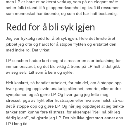
men LP er bare et nøkternt verktøy, som på en elegant måte
setter folk i stand til å gi oppmerksomhet og kraft til ressurser
som mennesket har iboende, og som det har hatt bestandig.
Redd for å bli syk igjen
Jeg var fryktelig redd for å bli syk igjen. Hele det første året
jobbet jeg ofte og hardt for å stoppe frykten og erstattet den
med indre ro. Det virket.
LP-coachen hadde lært meg at stress er en stor belastning for
immunforsvaret, og det ble viktig å trene på LP helt til det gikk
av seg selv. Litt som å lære og sykle.
Helt konkret, så handlet arbeidet, for min del, om å stoppe opp
hver gang jeg opplevde unaturlig slitenhet, smerte, eller andre
symptomer, og så gjøre LP. Og hver gang jeg følte meg
stresset, pga av frykt eller frustrasjon eller hva som helst, så var
det å stoppe opp og gjøre LP. Og når jeg oppdaget at jeg tenkte
tanker som kunne føre til stress, for eksempel ”Nei, nå blir jeg
dårlig igjen!”, så gjorde jeg LP. Det ble ikke gjort stort annet enn
LP i lang tid.