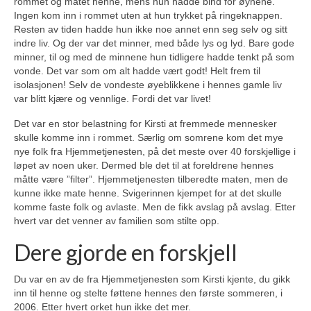
rommet og matet henne, mens hun hadde bind for øynene.
Ingen kom inn i rommet uten at hun trykket på ringeknappen.
Resten av tiden hadde hun ikke noe annet enn seg selv og sitt
indre liv. Og der var det minner, med både lys og lyd. Bare gode
minner, til og med de minnene hun tidligere hadde tenkt på som
vonde. Det var som om alt hadde vært godt! Helt frem til
isolasjonen! Selv de vondeste øyeblikkene i hennes gamle liv
var blitt kjære og vennlige. Fordi det var livet!
Det var en stor belastning for Kirsti at fremmede mennesker
skulle komme inn i rommet. Særlig om somrene kom det mye
nye folk fra Hjemmetjenesten, på det meste over 40 forskjellige i
løpet av noen uker. Dermed ble det til at foreldrene hennes
måtte være ”filter”. Hjemmetjenesten tilberedte maten, men de
kunne ikke mate henne. Svigerinnen kjempet for at det skulle
komme faste folk og avlaste. Men de fikk avslag på avslag. Etter
hvert var det venner av familien som stilte opp.
Dere gjorde en forskjell
Du var en av de fra Hjemmetjenesten som Kirsti kjente, du gikk
inn til henne og stelte føttene hennes den første sommeren, i
2006. Etter hvert orket hun ikke det mer.