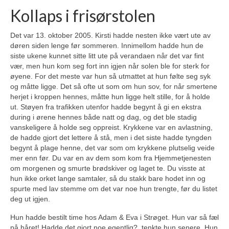
Kollaps i frisørstolen
Det var 13. oktober 2005. Kirsti hadde nesten ikke vært ute av
døren siden lenge før sommeren. Innimellom hadde hun de
siste ukene kunnet sitte litt ute på verandaen når det var fint
vær, men hun kom seg fort inn igjen når solen ble for sterk for
øyene. For det meste var hun så utmattet at hun følte seg syk
og måtte ligge. Det så ofte ut som om hun sov, for når smertene
herjet i kroppen hennes, måtte hun ligge helt stille, for å holde
ut. Støyen fra trafikken utenfor hadde begynt å gi en ekstra
during i ørene hennes både natt og dag, og det ble stadig
vanskeligere å holde seg oppreist. Krykkene var en avlastning,
de hadde gjort det lettere å stå, men i det siste hadde tyngden
begynt å plage henne, det var som om krykkene plutselig veide
mer enn før. Du var en av dem som kom fra Hjemmetjenesten
om morgenen og smurte brødskiver og laget te. Du visste at
hun ikke orket lange samtaler, så du stakk bare hodet inn og
spurte med lav stemme om det var noe hun trengte, før du listet
deg ut igjen.
Hun hadde bestilt time hos Adam & Eva i Strøget. Hun var så fæl
på håret! Hadde det gjort noe egentlig?, tenkte hun senere. Hun