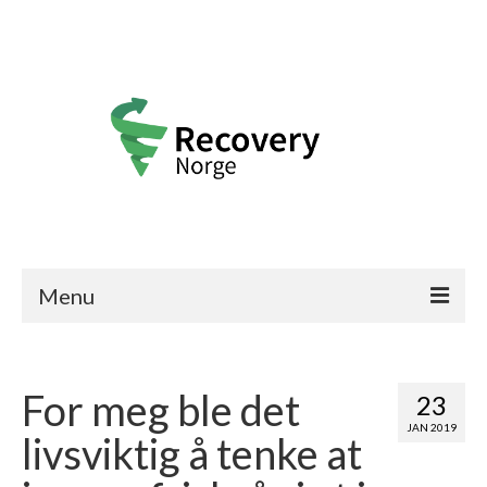
Menu
Recovery Norge
For meg ble det
Frisk-historier
23
JAN 2019
livsviktig å tenke at
Bli medlem