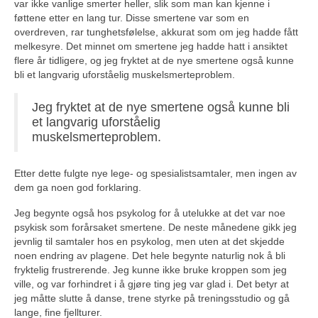
var ikke vanlige smerter heller, slik som man kan kjenne i
føttene etter en lang tur. Disse smertene var som en
overdreven, rar tunghetsfølelse, akkurat som om jeg hadde fått
melkesyre. Det minnet om smertene jeg hadde hatt i ansiktet
flere år tidligere, og jeg fryktet at de nye smertene også kunne
bli et langvarig uforståelig muskelsmerteproblem.
Jeg fryktet at de nye smertene også kunne bli
et langvarig uforståelig
muskelsmerteproblem.
Etter dette fulgte nye lege- og spesialistsamtaler, men ingen av
dem ga noen god forklaring.
Jeg begynte også hos psykolog for å utelukke at det var noe
psykisk som forårsaket smertene. De neste månedene gikk jeg
jevnlig til samtaler hos en psykolog, men uten at det skjedde
noen endring av plagene. Det hele begynte naturlig nok å bli
fryktelig frustrerende. Jeg kunne ikke bruke kroppen som jeg
ville, og var forhindret i å gjøre ting jeg var glad i. Det betyr at
jeg måtte slutte å danse, trene styrke på treningsstudio og gå
lange, fine fjellturer.