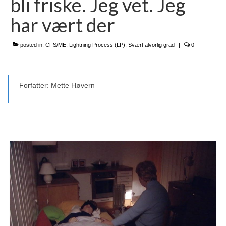
bli friske. Jeg vet. Jeg
Kontakt oss
har vært der
Om oss
RN-seminaret
posted in:
CFS/ME
,
Lightning Process (LP)
,
Svært alvorlig grad
|
0
Website in English
Forfatter: Mette Høvern