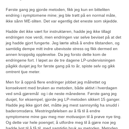
Første gang jeg gjorde metoden, fikk jeg kun en bitteliten
endring i symptomene mine; jeg ble trøtt på en normal måte,
ikke sånn ME-sliten. Det var egentlig det eneste som skjedde.
Hadde det ikke vært for instruktøren, hadde jeg ikke tillagt
endringen noe verdi, men endringen var selve beviset på at det
jeg hadde gjort fungerte. Jeg lærte altså å endre tilstanden, og
samtidig dempe mitt indre ubevisste stress og fikk dermed en
annen kroppslig opplevelse. Da jeg forsto dette kom de
endringene fort. I løpet av de tre dagene LP-undervisningen
pågikk dusjet jeg for første gang på to år, spiste selv og gikk
omtrent tjue meter.
Men for å oppnå flere endringer jobbet jeg målrettet og
konsekvent med bruken av metoden, både aktivt i hverdagen
ved små gjøremål og i de neste månedene. Første gang jeg
dusjet, for eksempel, gjorde jeg LP-metoden sikkert 15 ganger.
Hadde jeg ikke gjort det, måtte jeg mest sannsynlig ha snudd i
baderomsdøra. Mestringsfølelsen av å få til å endre
symptomene mine gav meg mer motivasjon til å prøve nye ting.
Og dette var hele poenget; å utfordre meg til å gjøre noe jeg
hadde lyst til å få til, med samtidig bruk av metoden. Metoden