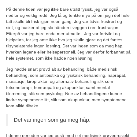
På denne tiden var jeg ikke bare utslitt fysisk, jeg var også
nedfor og veldig redd. Jeg lå og tenkte mye på om jeg i det hele
tatt skulle bli frisk igjen noen gang. Jeg var tidvis frustrert og
sint, og husker at jeg slo hånden i veggen i ren frustrasjon.
Etterpå var jeg bare enda mer utmattet. Jeg var fortvilet og
hjelpeløs, for jeg ante ikke hva jeg skulle gjøre og det fantes
tilsynelatende ingen løsning. Det var ingen som ga meg håp,
hverken legene eller helsepersonell. Jeg var derfor forbannet på
hele systemet, som ikke hadde noen løsning.
Jeg hadde snart prøvd alt av behandling, både medisinsk
behandling, som antibiotika og fysikalsk behandling, naprapat,
massasje, kiropraktor, og alternativ behandling slik som
fotsoneterapi, homøopati og akupunktur, samt mental
tilnærming, slik som psykolog. Noe av behandlingene kunne
lindre symptomene litt, slik som akupunktur, men symptomene
kom alltid tilbake.
Det var ingen som ga meg håp.
I denne perioden var jeg også med i et medisinsk prøveprosjekt