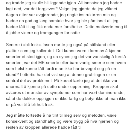
og trodde jeg skulle bli liggende igjen. All innsatsen jeg hadde
lagt ned, var det forgjeves? Valget jeg gjorde da jeg våknet
dagen etter var avgjørende; jeg ringte instruktøren min og
hadde en god og lang samtale hvor jeg ble påminnet alt jeg
hadde fått til og fikk enda mer forståelse. Dette motiverte meg til
å jobbe videre og framgangen fortsatte.
Senere i «bli frisk»-fasen møtte jeg også på stillstand eller
platåer som jeg kaller det. Det kunne være i form av å kjenne
smerter et sted igjen, og da synes jeg det var vanskelig å forstå
smerten; var det ME-smerte eller bare vanlig smerte som hvem
som helst kunne fått fordi man ikke har beveget seg på en
stund? I ettertid har det vist seg at denne grublingen er en
sentral del av problemet. På kurset lærte jeg at det ikke var
unormalt å kjenne på dette under opptrening. Kroppen skal
avlæres et mønster av symptomer som har vært dominerende,
så at de dukker opp igjen er ikke farlig og betyr ikke at man ikke
er på vei til å bli helt frisk.
Jeg måtte fortsette å ha tillit til meg selv og metoden, være
konsekvent og standhaftig og være trygg på hva hjernen og
resten av kroppen allerede hadde fått til.