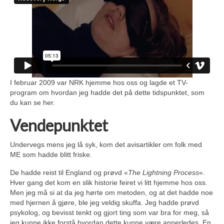
I februar 2009 var NRK hjemme hos oss og lagde et TV-
program om hvordan jeg hadde det på dette tidspunktet, som
du kan se her.
Vendepunktet
Undervegs mens jeg lå syk, kom det avisartikler om folk med
ME som hadde blitt friske.
De hadde reist til England og prøvd «
The Lightning Process
«.
Hver gang det kom en slik historie feiret vi litt hjemme hos oss.
Men jeg må si at da jeg hørte om metoden, og at det hadde noe
med hjernen å gjøre, ble jeg veldig skuffa. Jeg hadde prøvd
psykolog, og bevisst tenkt og gjort ting som var bra for meg, så
jeg kunne ikke forstå hvordan dette kunne være annerledes. En