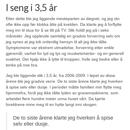
I seng i 3,5 år
Etter dette ble jeg liggende mesteparten av døgnet, og jeg sto
ofte ikke opp før klokka åtte på kvelden. Da klarte jeg å forflytte
meg inn til stua for å se litt på TV. Slik holdt jeg på i seks
måneder. Jeg opplevde samtidig en gradvis forverring selv om
jeg synes at jeg tok ordentlig hensyn til alt jeg ikke tålte.
Symptomene var ekstrem utmattelse, forverring etter enkle
gjøremål, varhet for lyd og lys og muskelsmerter- og en generell
svakhet. Det hjalp ikke å lytte til kroppen, hvile seg bedre eller å
tenke på noe bra.
Jeg ble liggende slik i 3,5 år, fra 2006-2009. I løpet av disse
årene ble jeg gradvis verre. De to siste årene klarte jeg hverken
å spise selv eller dusje. I perioder måtte familien min flytte meg
hjemmefra, fordi jeg ikke tålte lyden av gravemaskinene, som
arbeidet flere hundre meter unna huset vårt. Da kjørte
foreldrene mine meg til en hytte langt inni skogen.
De to siste årene klarte jeg hverken å spise
selv eller dusje.