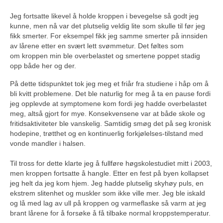
Jeg fortsatte likevel å holde kroppen i bevegelse så godt jeg
kunne, men nå var det plutselig veldig lite som skulle til før jeg
fikk smerter. For eksempel fikk jeg samme smerter på innsiden
av lårene etter en svært lett svømmetur. Det føltes som
om kroppen min ble overbelastet og smertene poppet stadig
opp både her og der.
På dette tidspunktet tok jeg meg et friår fra studiene i håp om å
bli kvitt problemene. Det ble naturlig for meg å ta en pause fordi
jeg opplevde at symptomene kom fordi jeg hadde overbelastet
meg, altså gjort for mye. Konsekvensene var at både skole og
fritidsaktiviteter ble vanskelig. Samtidig smøg det på seg kronisk
hodepine, trøtthet og en kontinuerlig forkjølelses-tilstand med
vonde mandler i halsen.
Til tross for dette klarte jeg å fullføre høgskolestudiet mitt i 2003,
men kroppen fortsatte å hangle. Etter en fest på byen kollapset
jeg helt da jeg kom hjem. Jeg hadde plutselig skyhøy puls, en
ekstrem slitenhet og muskler som ikke ville mer. Jeg ble iskald
og lå med lag av ull på kroppen og varmeflaske så varm at jeg
brant lårene for å forsøke å få tilbake normal kroppstemperatur.