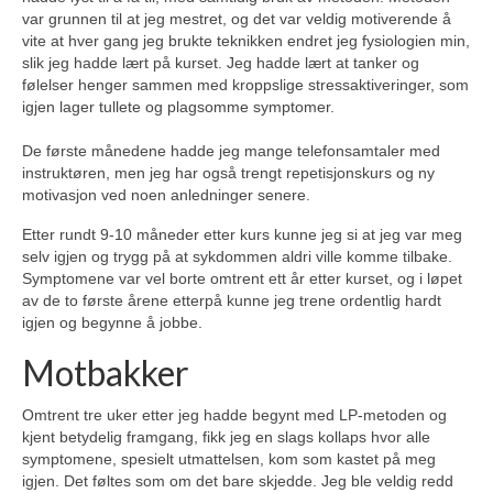
var grunnen til at jeg mestret, og det var veldig motiverende å
vite at hver gang jeg brukte teknikken endret jeg fysiologien min,
slik jeg hadde lært på kurset. Jeg hadde lært at tanker og
følelser henger sammen med kroppslige stressaktiveringer, som
igjen lager tullete og plagsomme symptomer.
De første månedene hadde jeg mange telefonsamtaler med
instruktøren, men jeg har også trengt repetisjonskurs og ny
motivasjon ved noen anledninger senere.
Etter rundt 9-10 måneder etter kurs kunne jeg si at jeg var meg
selv igjen og trygg på at sykdommen aldri ville komme tilbake.
Symptomene var vel borte omtrent ett år etter kurset, og i løpet
av de to første årene etterpå kunne jeg trene ordentlig hardt
igjen og begynne å jobbe.
Motbakker
Omtrent tre uker etter jeg hadde begynt med LP-metoden og
kjent betydelig framgang, fikk jeg en slags kollaps hvor alle
symptomene, spesielt utmattelsen, kom som kastet på meg
igjen. Det føltes som om det bare skjedde. Jeg ble veldig redd