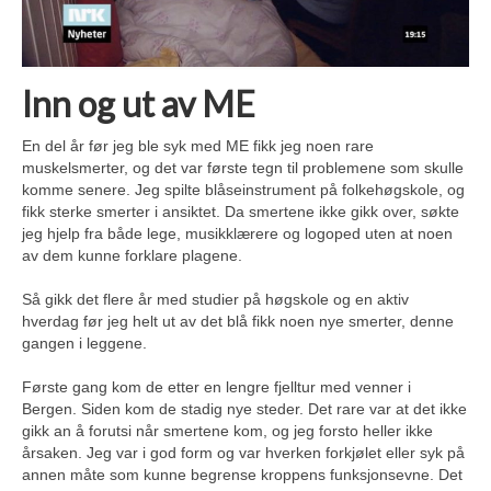
Inn og ut av ME
En del år før jeg ble syk med ME fikk jeg noen rare
muskelsmerter, og det var første tegn til problemene som skulle
komme senere. Jeg spilte blåseinstrument på folkehøgskole, og
fikk sterke smerter i ansiktet. Da smertene ikke gikk over, søkte
jeg hjelp fra både lege, musikklærere og logoped uten at noen
av dem kunne forklare plagene.
Så gikk det flere år med studier på høgskole og en aktiv
hverdag før jeg helt ut av det blå fikk noen nye smerter, denne
gangen i leggene.
Første gang kom de etter en lengre fjelltur med venner i
Bergen. Siden kom de stadig nye steder. Det rare var at det ikke
gikk an å forutsi når smertene kom, og jeg forsto heller ikke
årsaken. Jeg var i god form og var hverken forkjølet eller syk på
annen måte som kunne begrense kroppens funksjonsevne. Det