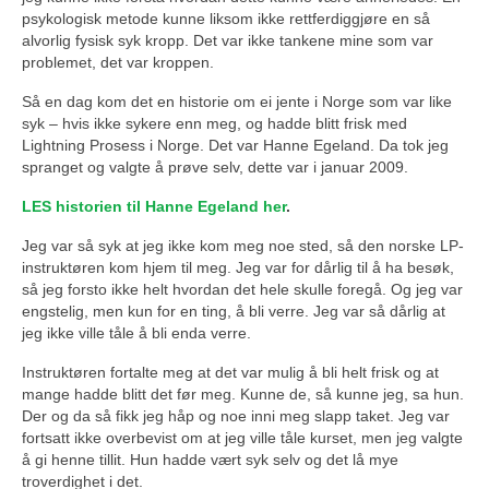
psykologisk metode kunne liksom ikke rettferdiggjøre en så
alvorlig fysisk syk kropp. Det var ikke tankene mine som var
problemet, det var kroppen.
Så en dag kom det en historie om ei jente i Norge som var like
syk – hvis ikke sykere enn meg, og hadde blitt frisk med
Lightning Prosess i Norge. Det var Hanne Egeland. Da tok jeg
spranget og valgte å prøve selv, dette var i januar 2009.
LES historien til Hanne Egeland her
.
Jeg var så syk at jeg ikke kom meg noe sted, så den norske LP-
instruktøren kom hjem til meg. Jeg var for dårlig til å ha besøk,
så jeg forsto ikke helt hvordan det hele skulle foregå. Og jeg var
engstelig, men kun for en ting, å bli verre. Jeg var så dårlig at
jeg ikke ville tåle å bli enda verre.
Instruktøren fortalte meg at det var mulig å bli helt frisk og at
mange hadde blitt det før meg. Kunne de, så kunne jeg, sa hun.
Der og da så fikk jeg håp og noe inni meg slapp taket. Jeg var
fortsatt ikke overbevist om at jeg ville tåle kurset, men jeg valgte
å gi henne tillit. Hun hadde vært syk selv og det lå mye
troverdighet i det.