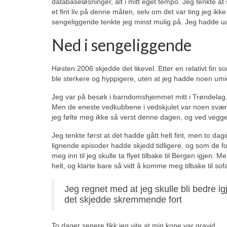
databaseløsninger, alt i mitt eget tempo. Jeg tenkte a
et fint liv på denne måten, selv om det var ting jeg i
sengeliggende tenkte jeg minst mulig på. Jeg hadde ua
Ned i sengeliggende
Høsten 2006 skjedde det likevel. Etter en relativt fi
ble sterkere og hyppigere, uten at jeg hadde noen umidd
Jeg var på besøk i barndomshjemmet mitt i Trøndelag. D
Men de eneste vedkubbene i vedskjulet var noen svære g
jeg følte meg ikke så verst denne dagen, og ved veggen
Jeg tenkte først at det hadde gått helt fint, men to dag
lignende episoder hadde skjedd tidligere, og som de f
meg inn til jeg skulle ta flyet tilbake til Bergen igjen.
helt, og klarte bare så vidt å komme meg tilbake til sof
Jeg regnet med at jeg skulle bli bedre i
det skjedde skremmende fort
To dager senere fikk jeg vite at min kone var gravid.