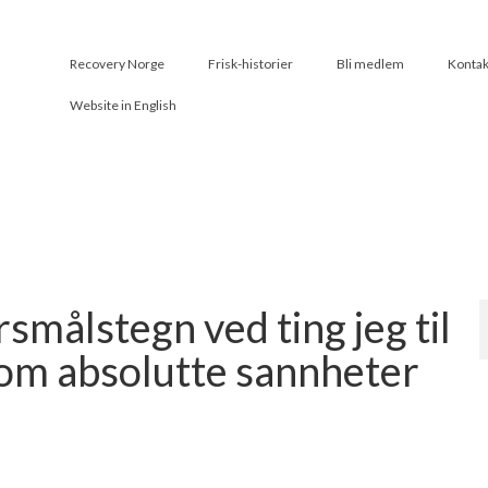
Recovery Norge
Frisk-historier
Bli medlem
Kontak
Website in English
rsmålstegn ved ting jeg til
som absolutte sannheter