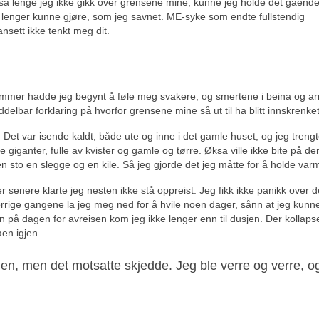
t så lenge jeg ikke gikk over grensene mine, kunne jeg holde det gåend
kke lenger kunne gjøre, som jeg savnet. ME-syke som endte fullstendig
nsett ikke tenkt meg dit.
n sommer hadde jeg begynt å føle meg svakere, og smertene i beina og 
elbar forklaring på hvorfor grensene mine så ut til ha blitt innskrenket
et var isende kaldt, både ute og inne i det gamle huset, og jeg trengt
iganter, fulle av kvister og gamle og tørre. Øksa ville ikke bite på d
 sto en slegge og en kile. Så jeg gjorde det jeg måtte for å holde var
er senere klarte jeg nesten ikke stå oppreist. Jeg fikk ikke panikk over d
orrige gangene la jeg meg ned for å hvile noen dager, sånn at jeg kunn
 Men på dagen for avreisen kom jeg ikke lenger enn til dusjen. Der kollaps
aen igjen.
gjen, men det motsatte skjedde. Jeg ble verre og verre, o