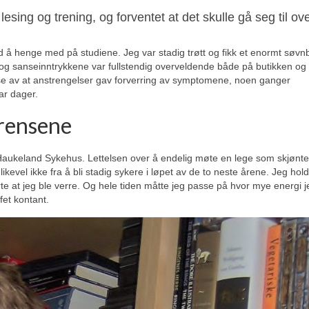
ing og trening, og forventet at det skulle gå seg til ove
ed å henge med på studiene. Jeg var stadig trøtt og fikk et enormt søvn
og sanseinntrykkene var fullstendig overveldende både på butikken og 
else av at anstrengelser gav forverring av symptomene, noen ganger
ar dager.
grensene
Haukeland Sykehus. Lettelsen over å endelig møte en lege som skjønte
kevel ikke fra å bli stadig sykere i løpet av de to neste årene. Jeg hold
ørte at jeg ble verre. Og hele tiden måtte jeg passe på hvor mye energi j
fet kontant.