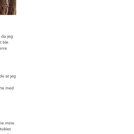
r da jeg
t ble
erre.
de at jeg
erte med
ene mine
tviklet