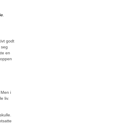
ie.
ivt godt
å seg
gte en
 toppen
 Men i
e liv.
skulle.
otsatte