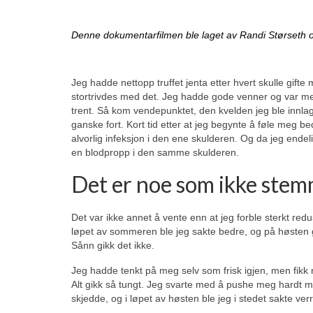
Denne dokumentarfilmen ble laget av Randi Størseth og
Jeg hadde nettopp truffet jenta etter hvert skulle gifte
stortrivdes med det. Jeg hadde gode venner og var med
trent. Så kom vendepunktet, den kvelden jeg ble innlag
ganske fort. Kort tid etter at jeg begynte å føle meg b
alvorlig infeksjon i den ene skulderen. Og da jeg endelig
en blodpropp i den samme skulderen.
Det er noe som ikke ste
Det var ikke annet å vente enn at jeg forble sterkt red
løpet av sommeren ble jeg sakte bedre, og på høsten gikk
Sånn gikk det ikke.
Jeg hadde tenkt på meg selv som frisk igjen, men fikk r
Alt gikk så tungt. Jeg svarte med å pushe meg hardt med
skjedde, og i løpet av høsten ble jeg i stedet sakte verr