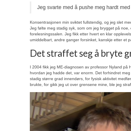
Jeg svarte med å pushe meg hardt med les
Konsentrasjonen min sviktet fullstendig, og jeg slet m
Jeg følte meg stadig syk, som om jeg brygget på noe, 
forelesningssalen. Jeg fikk etter hvert en klar opplev
umiddelbart, andre ganger forsinket, kanskje etter et p
Det straffet seg å bryte 
I 2004 fikk jeg ME-diagnosen av professor Nyland på 
hvordan jeg hadde det, var enorm. Det forhindret meg li
stadig større grad innendørs, for fysisk aktivitet medf
brukte, for gikk jeg ut over grensene mine, ble jeg straf