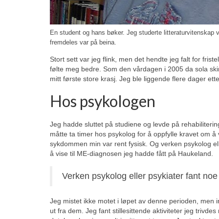
En student og hans bøker. Jeg studerte litteraturvitenskap ve
fremdeles var på beina.
Stort sett var jeg flink, men det hendte jeg falt for frist
følte meg bedre. Som den vårdagen i 2005 da sola skin
mitt første store krasj. Jeg ble liggende flere dager et
Hos psykologen
Jeg hadde sluttet på studiene og levde på rehabiliteri
måtte ta timer hos psykolog for å oppfylle kravet om å
sykdommen min var rent fysisk. Og verken psykolog ell
å vise til ME-diagnosen jeg hadde fått på Haukeland.
Verken psykolog eller psykiater fant noe
Jeg mistet ikke motet i løpet av denne perioden, men i
ut fra dem. Jeg fant stillesittende aktiviteter jeg trivde