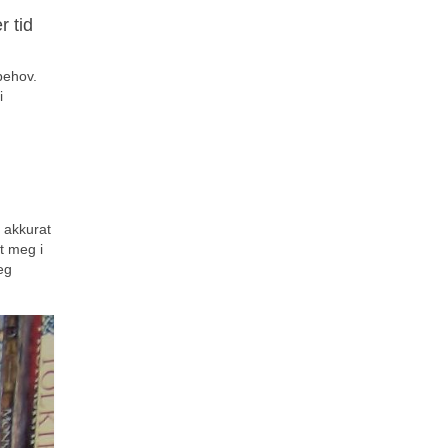
r tid
behov.
i
 akkurat
t meg i
eg