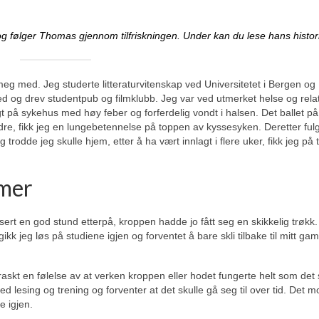
 følger Thomas gjennom tilfriskningen. Under kan du lese hans histor
 meg med. Jeg studerte litteraturvitenskap ved Universitetet i Bergen og
 og drev studentpub og filmklubb. Jeg var ved utmerket helse og relat
t på sykehus med høy feber og forferdelig vondt i halsen. Det ballet p
edre, fikk jeg en lungebetennelse på toppen av kyssesyken. Deretter ful
 trodde jeg skulle hjem, etter å ha vært innlagt i flere uker, fikk jeg på
mmer
usert en god stund etterpå, kroppen hadde jo fått seg en skikkelig trøkk.
 jeg løs på studiene igjen og forventet å bare skli tilbake til mitt gaml
askt en følelse av at verken kroppen eller hodet fungerte helt som det 
 lesing og trening og forventer at det skulle gå seg til over tid. Det m
e igjen.