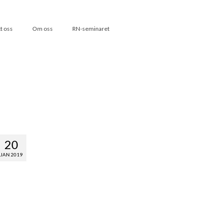
t oss
Om oss
RN-seminaret
20
JAN 2019