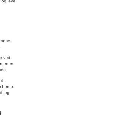
e og leve
armene
.
e ved.
em, men
men.
et –
e hente
et jeg
g