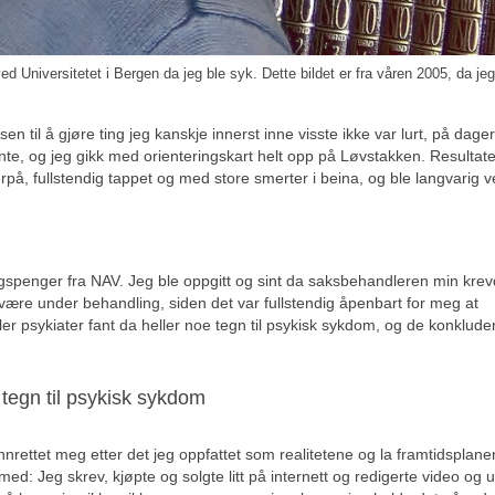
d Universitetet i Bergen da jeg ble syk. Dette bildet er fra våren 2005, da jeg
elsen til å gjøre ting jeg kanskje innerst inne visste ikke var lurt, på dage
te, og jeg gikk med orienteringskart helt opp på Løvstakken. Resultate
terpå, fullstendig tappet og med store smerter i beina, og ble langvarig v
ngspenger fra NAV. Jeg ble oppgitt og sint da saksbehandleren min krev
 være under behandling, siden det var fullstendig åpenbart for meg at
er psykiater fant da heller noe tegn til psykisk sykdom, og de konklud
 tegn til psykisk sykdom
nnrettet meg etter det jeg oppfattet som realitetene og la framtidsplan
s med: Jeg skrev, kjøpte og solgte litt på internett og redigerte video og u