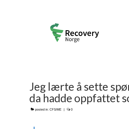
Jeg lærte å sette spø
da hadde oppfattet 
posted in:
CFS/ME
|
0